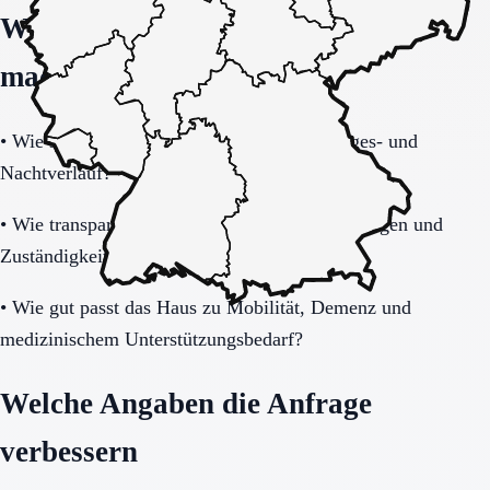
Welche Fragen den Unterschied
machen
•
Wie stabil ist die Pflegeorganisation im Tages- und
Nachtverlauf?
•
Wie transparent werden Zusatzkosten, Leistungen und
Zuständigkeiten erklärt?
•
Wie gut passt das Haus zu Mobilität, Demenz und
medizinischem Unterstützungsbedarf?
Welche Angaben die Anfrage
verbessern