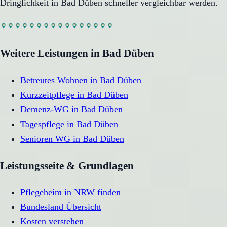
Dringlichkeit in
Bad Düben
schneller vergleichbar werden.
Weitere Leistungen in
Bad Düben
Betreutes Wohnen
in
Bad Düben
Kurzzeitpflege
in
Bad Düben
Demenz-WG
in
Bad Düben
Tagespflege
in
Bad Düben
Senioren WG
in
Bad Düben
Leistungsseite & Grundlagen
Pflegeheim in NRW finden
Bundesland Übersicht
Kosten verstehen