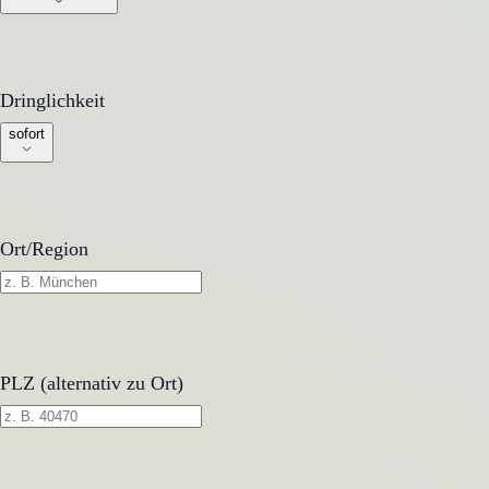
Dringlichkeit
Dringlichkeit
sofort
Ort/Region
PLZ (alternativ zu Ort)