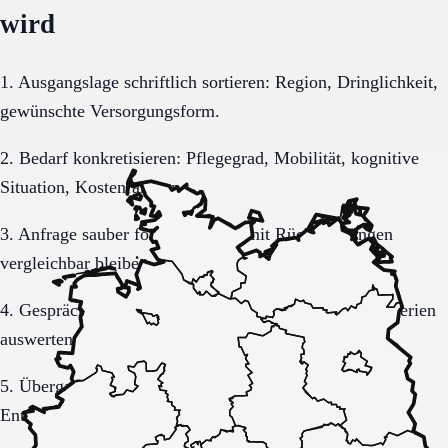
wird
1. Ausgangslage schriftlich sortieren: Region, Dringlichkeit,
gewünschte Versorgungsform.
2. Bedarf konkretisieren: Pflegegrad, Mobilität, kognitive
Situation, Kostenrahmen.
3. Anfrage sauber formulieren, damit Rückmeldungen
vergleichbar bleiben.
4. Gespräche und Besichtigungen mit festen Muss-Kriterien
auswerten.
5. Übergang, Kommunikation und Kosten vor der
Entscheidung vollständig klären.