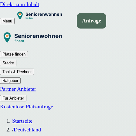
Direkt zum Inhalt
Anfrage
Menü
Plätze finden
Städte
Tools & Rechner
Ratgeber
Partner Anbieter
Für Anbieter
Kostenlose Platzanfrage
Startseite
/
Deutschland