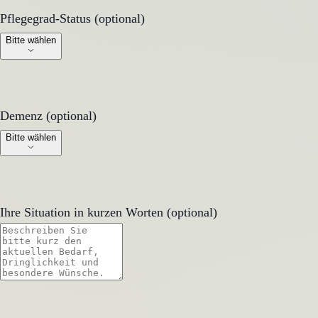
Pflegegrad-Status (optional)
Pflegegrad-Status (optional)
Bitte wählen
Demenz (optional)
Demenz (optional)
Bitte wählen
Ihre Situation in kurzen Worten (optional)