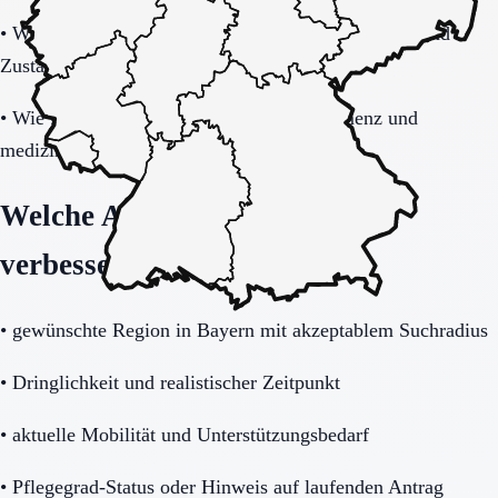
•
Wie transparent werden Zusatzkosten, Leistungen und
Zuständigkeiten erklärt?
•
Wie gut passt das Haus zu Mobilität, Demenz und
medizinischem Unterstützungsbedarf?
Welche Angaben die Anfrage
verbessern
•
gewünschte Region in Bayern mit akzeptablem Suchradius
•
Dringlichkeit und realistischer Zeitpunkt
•
aktuelle Mobilität und Unterstützungsbedarf
•
Pflegegrad-Status oder Hinweis auf laufenden Antrag