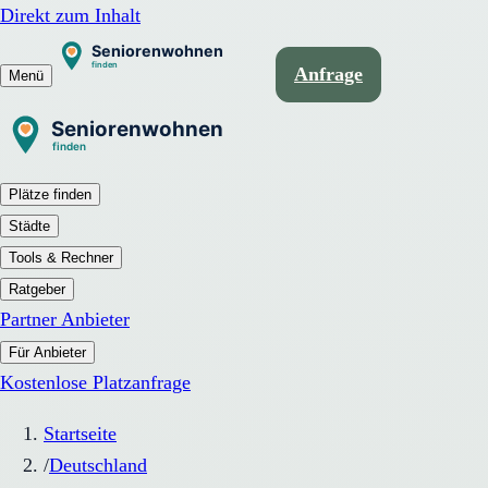
Direkt zum Inhalt
Anfrage
Menü
Plätze finden
Städte
Tools & Rechner
Ratgeber
Partner Anbieter
Für Anbieter
Kostenlose Platzanfrage
Startseite
/
Deutschland