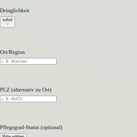
Dringlichkeit
Dringlichkeit
sofort
Ort/Region
PLZ (alternativ zu Ort)
Pflegegrad-Status (optional)
Pflegegrad-Status (optional)
Bitte wählen