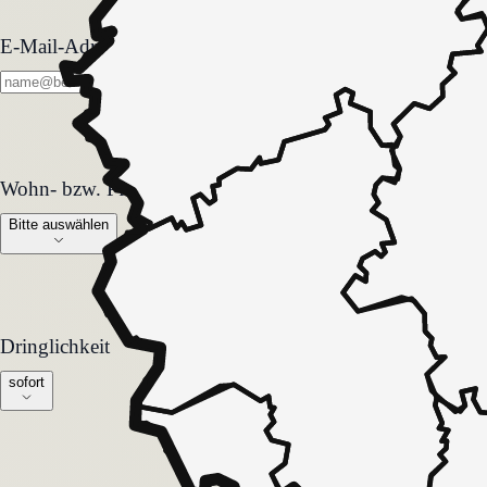
E-Mail-Adresse
Wohn- bzw. Pflegeform
Wohn- bzw. Pflegeform
Bitte auswählen
Dringlichkeit
Dringlichkeit
sofort