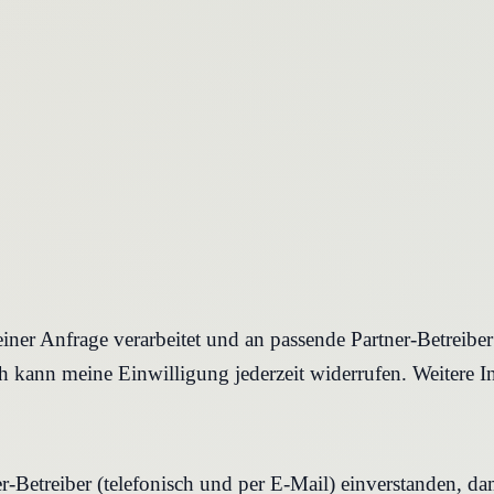
iner Anfrage verarbeitet und an passende Partner-Betreibe
 kann meine Einwilligung jederzeit widerrufen. Weitere I
r-Betreiber (telefonisch und per E-Mail) einverstanden, d