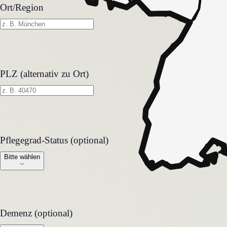
Ort/Region
PLZ (alternativ zu Ort)
Pflegegrad-Status (optional)
Pflegegrad-Status (optional)
Bitte wählen
Demenz (optional)
Demenz (optional)