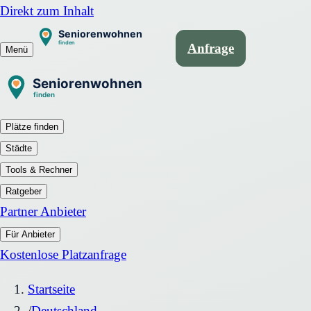
Direkt zum Inhalt
Anfrage
Menü
Plätze finden
Städte
Tools & Rechner
Ratgeber
Partner Anbieter
Für Anbieter
Kostenlose Platzanfrage
Startseite
/
Deutschland