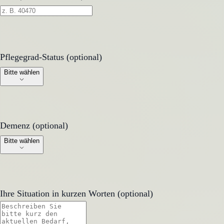
Pflegegrad-Status (optional)
Pflegegrad-Status (optional)
Bitte wählen
Demenz (optional)
Demenz (optional)
Bitte wählen
Ihre Situation in kurzen Worten (optional)