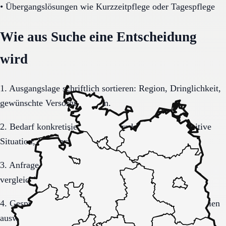
•
Übergangslösungen wie Kurzzeitpflege oder Tagespflege
Wie aus Suche eine Entscheidung
wird
1. Ausgangslage schriftlich sortieren: Region, Dringlichkeit,
gewünschte Versorgungsform.
2. Bedarf konkretisieren: Pflegegrad, Mobilität, kognitive
Situation, Kostenrahmen.
3. Anfrage sauber formulieren, damit Rückmeldungen
vergleichbar bleiben.
4. Gespräche und Besichtigungen mit festen Muss-Kriterien
auswerten.