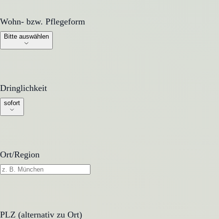
Wohn- bzw. Pflegeform
Wohn- bzw. Pflegeform
Bitte auswählen
Dringlichkeit
Dringlichkeit
sofort
Ort/Region
PLZ (alternativ zu Ort)