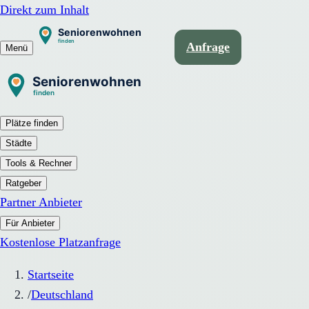
Direkt zum Inhalt
Anfrage
Menü
Plätze finden
Städte
Tools & Rechner
Ratgeber
Partner Anbieter
Für Anbieter
Kostenlose Platzanfrage
Startseite
/
Deutschland