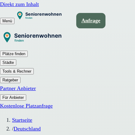
Direkt zum Inhalt
Anfrage
Menü
Plätze finden
Städte
Tools & Rechner
Ratgeber
Partner Anbieter
Für Anbieter
Kostenlose Platzanfrage
Startseite
/
Deutschland