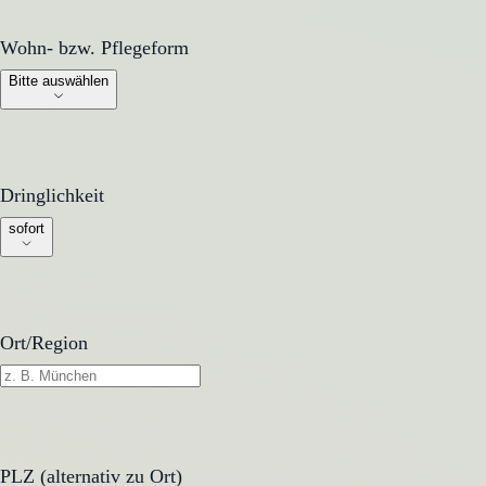
Wohn- bzw. Pflegeform
Wohn- bzw. Pflegeform
Bitte auswählen
Dringlichkeit
Dringlichkeit
sofort
Ort/Region
PLZ (alternativ zu Ort)