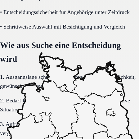
•
Entscheidungssicherheit für Angehörige unter Zeitdruck
•
Schrittweise Auswahl mit Besichtigung und Vergleich
Wie aus Suche eine Entscheidung
wird
1. Ausgangslage schriftlich sortieren: Region, Dringlichkeit,
gewünschte Versorgungsform.
2. Bedarf konkretisieren: Pflegegrad, Mobilität, kognitive
Situation, Kostenrahmen.
3. Anfrage sauber formulieren, damit Rückmeldungen
vergleichbar bleiben.