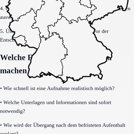
4. Gespräche und Besichtigungen mit festen Muss-Kriterien
auswerten.
5. Übergang, Kommunikation und Kosten vor der
Entscheidung vollständig klären.
Welche Fragen den Unterschied
machen
•
Wie schnell ist eine Aufnahme realistisch möglich?
•
Welche Unterlagen und Informationen sind sofort
notwendig?
•
Wie wird der Übergang nach dem befristeten Aufenthalt
geplant?