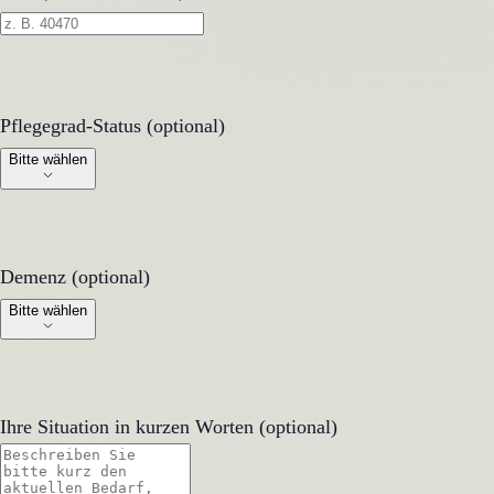
Pflegegrad-Status (optional)
Pflegegrad-Status (optional)
Bitte wählen
Demenz (optional)
Demenz (optional)
Bitte wählen
Ihre Situation in kurzen Worten (optional)