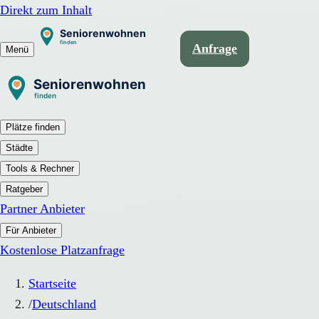
Direkt zum Inhalt
Anfrage
Menü
Plätze finden
Städte
Tools & Rechner
Ratgeber
Partner Anbieter
Für Anbieter
Kostenlose Platzanfrage
Startseite
/
Deutschland