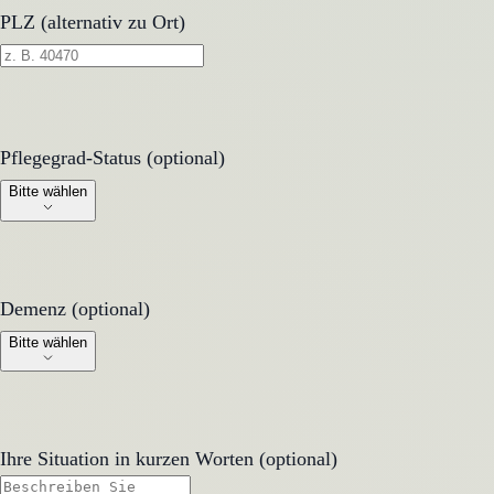
PLZ (alternativ zu Ort)
Pflegegrad-Status (optional)
Pflegegrad-Status (optional)
Bitte wählen
Demenz (optional)
Demenz (optional)
Bitte wählen
Ihre Situation in kurzen Worten (optional)