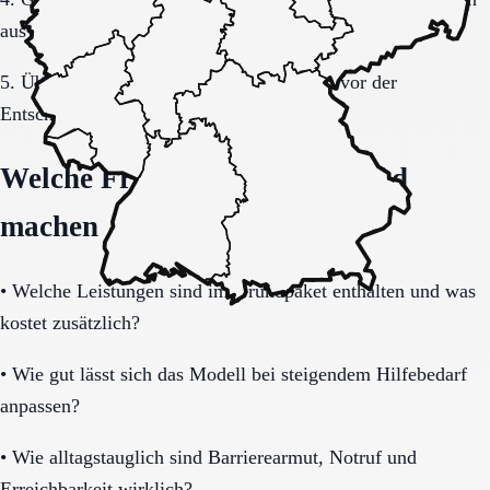
auswerten.
5. Übergang, Kommunikation und Kosten vor der
Entscheidung vollständig klären.
Welche Fragen den Unterschied
machen
•
Welche Leistungen sind im Grundpaket enthalten und was
kostet zusätzlich?
•
Wie gut lässt sich das Modell bei steigendem Hilfebedarf
anpassen?
•
Wie alltagstauglich sind Barrierearmut, Notruf und
Erreichbarkeit wirklich?