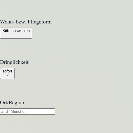
Wohn- bzw. Pflegeform
Wohn- bzw. Pflegeform
Bitte auswählen
Dringlichkeit
Dringlichkeit
sofort
Ort/Region