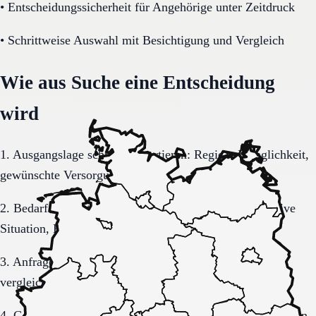
•
Entscheidungssicherheit für Angehörige unter Zeitdruck
•
Schrittweise Auswahl mit Besichtigung und Vergleich
Wie aus Suche eine Entscheidung
wird
1. Ausgangslage schriftlich sortieren: Region, Dringlichkeit,
gewünschte Versorgungsform.
2. Bedarf konkretisieren: Pflegegrad, Mobilität, kognitive
Situation, Kostenrahmen.
3. Anfrage sauber formulieren, damit Rückmeldungen
vergleichbar bleiben.
4. Gespräche und Besichtigungen mit festen Muss-Kriterien