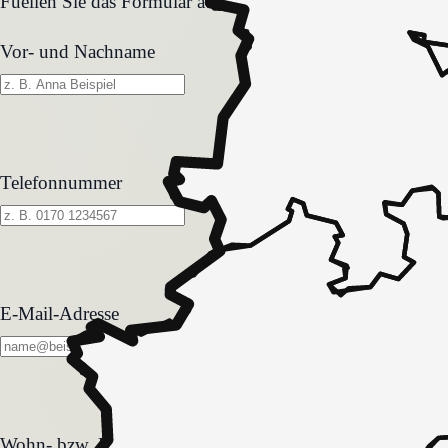
Fuellen Sie das Formular aus. Wir melden uns zeitnah und
Vor- und Nachname
Telefonnummer
E-Mail-Adresse
Wohn- bzw. Pflegeform
Wohn- bzw. Pflegeform