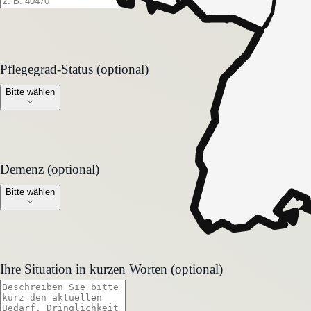
Pflegegrad-Status (optional)
Pflegegrad-Status (optional)
Bitte wählen
Demenz (optional)
Demenz (optional)
Bitte wählen
Ihre Situation in kurzen Worten (optional)