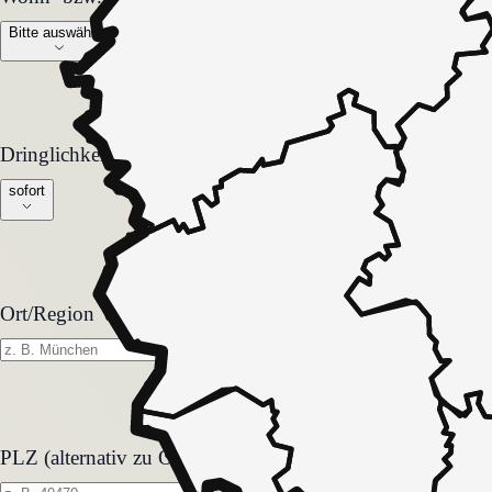
Bitte auswählen
Dringlichkeit
Dringlichkeit
sofort
Ort/Region
PLZ (alternativ zu Ort)