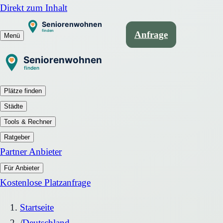
Direkt zum Inhalt
Anfrage
Menü
Plätze finden
Städte
Tools & Rechner
Ratgeber
Partner Anbieter
Für Anbieter
Kostenlose Platzanfrage
Startseite
/
Deutschland