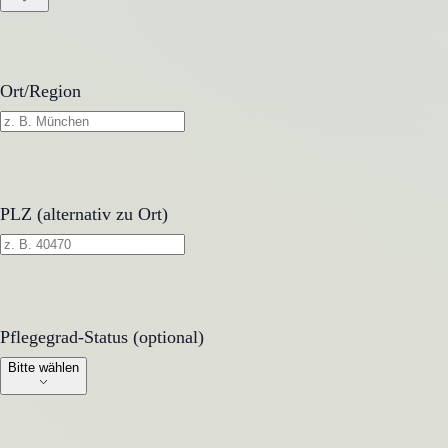
Ort/Region
PLZ (alternativ zu Ort)
Pflegegrad-Status (optional)
Pflegegrad-Status (optional)
Bitte wählen