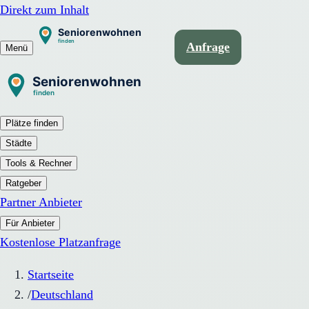
Direkt zum Inhalt
Anfrage
Menü
Plätze finden
Städte
Tools & Rechner
Ratgeber
Partner Anbieter
Für Anbieter
Kostenlose Platzanfrage
Startseite
/
Deutschland