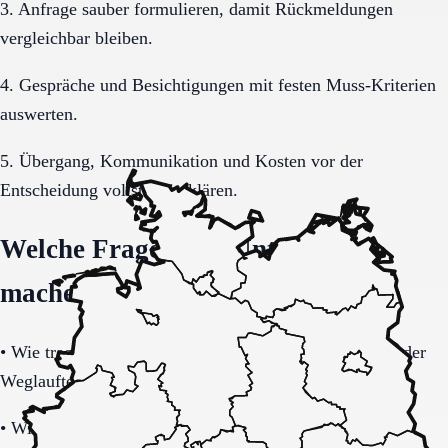
3. Anfrage sauber formulieren, damit Rückmeldungen
vergleichbar bleiben.
4. Gespräche und Besichtigungen mit festen Muss-Kriterien
auswerten.
5. Übergang, Kommunikation und Kosten vor der
Entscheidung vollständig klären.
Welche Fragen den Unterschied
machen
•
Wie tragfähig ist das Sicherheitskonzept bei Unruhe oder
Weglauftendenz?
•
Wie werden Angehörige informiert und in wichtige