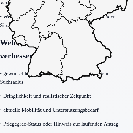
Veränderungen eingebunden?
•
Welche Betreuung gibt es nachts und in belastenden
Situationen?
Welche Angaben die Anfrage
verbessern
•
gewünschte Region in Saarland mit akzeptablem
Suchradius
•
Dringlichkeit und realistischer Zeitpunkt
•
aktuelle Mobilität und Unterstützungsbedarf
•
Pflegegrad-Status oder Hinweis auf laufenden Antrag