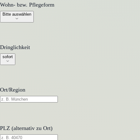
Wohn- bzw. Pflegeform
Wohn- bzw. Pflegeform
Bitte auswählen
Dringlichkeit
Dringlichkeit
sofort
Ort/Region
PLZ (alternativ zu Ort)