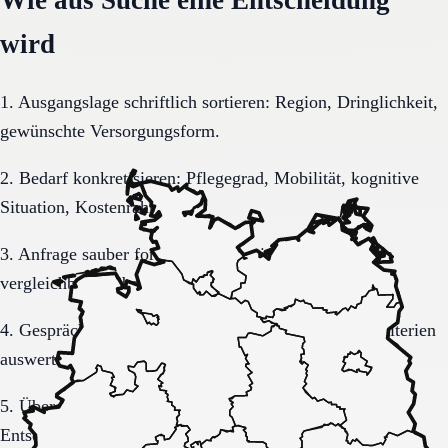
wird
1. Ausgangslage schriftlich sortieren: Region, Dringlichkeit,
gewünschte Versorgungsform.
2. Bedarf konkretisieren: Pflegegrad, Mobilität, kognitive
Situation, Kostenrahmen.
3. Anfrage sauber formulieren, damit Rückmeldungen
vergleichbar bleiben.
4. Gespräche und Besichtigungen mit festen Muss-Kriterien
auswerten.
5. Übergang, Kommunikation und Kosten vor der
Entscheidung vollständig klären.