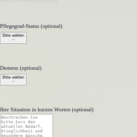
Pflegegrad-Status (optional)
Pflegegrad-Status (optional)
Bitte wählen
Demenz (optional)
Demenz (optional)
Bitte wählen
Ihre Situation in kurzen Worten (optional)