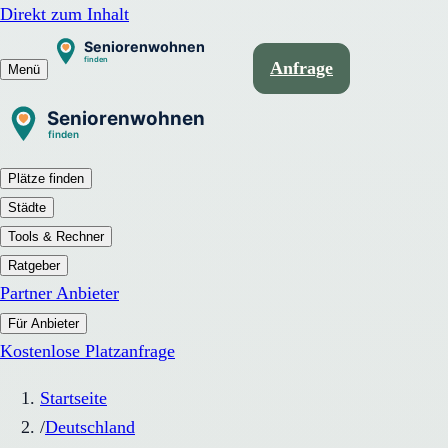
Direkt zum Inhalt
Anfrage
Menü
Plätze finden
Städte
Tools & Rechner
Ratgeber
Partner Anbieter
Für Anbieter
Kostenlose Platzanfrage
Startseite
/
Deutschland