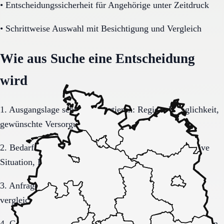
•
Entscheidungssicherheit für Angehörige unter Zeitdruck
•
Schrittweise Auswahl mit Besichtigung und Vergleich
Wie aus Suche eine Entscheidung
wird
1. Ausgangslage schriftlich sortieren: Region, Dringlichkeit,
gewünschte Versorgungsform.
2. Bedarf konkretisieren: Pflegegrad, Mobilität, kognitive
Situation, Kostenrahmen.
3. Anfrage sauber formulieren, damit Rückmeldungen
vergleichbar bleiben.
4. Gespräche und Besichtigungen mit festen Muss-Kriterien