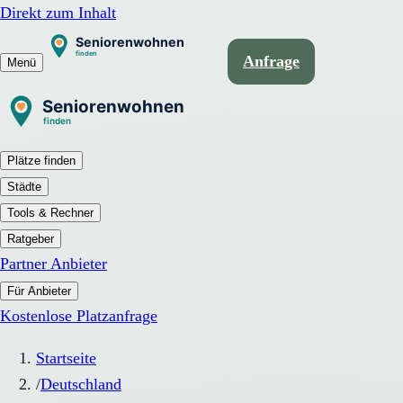
Direkt zum Inhalt
Anfrage
Menü
Plätze finden
Städte
Tools & Rechner
Ratgeber
Partner Anbieter
Für Anbieter
Kostenlose Platzanfrage
Startseite
/
Deutschland