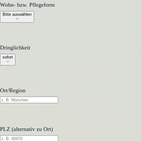
Wohn- bzw. Pflegeform
Wohn- bzw. Pflegeform
Bitte auswählen
Dringlichkeit
Dringlichkeit
sofort
Ort/Region
PLZ (alternativ zu Ort)