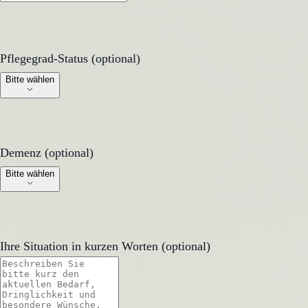
Pflegegrad-Status (optional)
Pflegegrad-Status (optional)
Bitte wählen
Demenz (optional)
Demenz (optional)
Bitte wählen
Ihre Situation in kurzen Worten (optional)