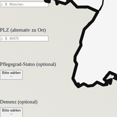
PLZ (alternativ zu Ort)
Pflegegrad-Status (optional)
Pflegegrad-Status (optional)
Bitte wählen
Demenz (optional)
Demenz (optional)
Bitte wählen