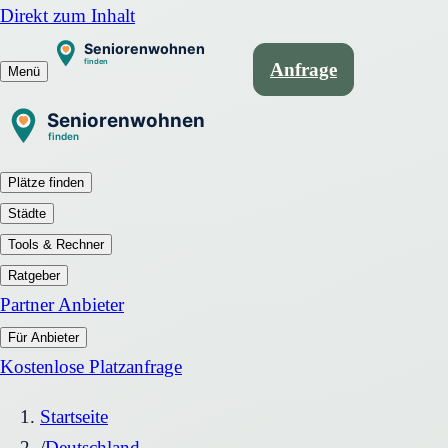
Direkt zum Inhalt
Anfrage
Menü
Plätze finden
Städte
Tools & Rechner
Ratgeber
Partner Anbieter
Für Anbieter
Kostenlose Platzanfrage
Startseite
/
Deutschland