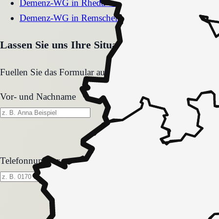
Demenz-WG
in
Rheda-Wiedenbrück
Demenz-WG
in
Remscheid
Lassen Sie uns Ihre Situation gemeinsam klären
Fuellen Sie das Formular aus. Wir melden uns zeitnah und
Vor- und Nachname
Telefonnummer