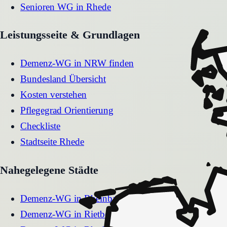
Senioren WG
in
Rhede
Leistungsseite & Grundlagen
Demenz-WG in NRW finden
Bundesland Übersicht
Kosten verstehen
Pflegegrad Orientierung
Checkliste
Stadtseite
Rhede
Nahegelegene Städte
Demenz-WG
in
Rheinbach
Demenz-WG
in
Rietberg