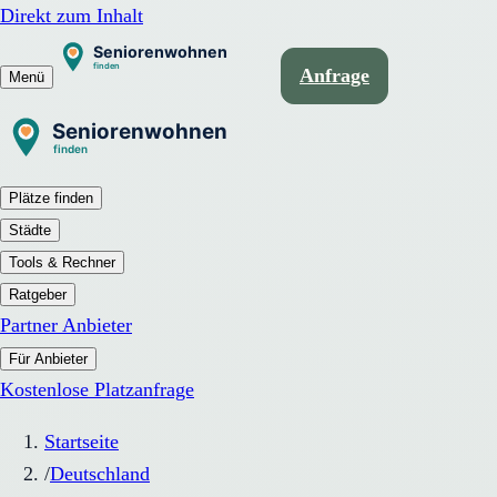
Direkt zum Inhalt
Anfrage
Menü
Plätze finden
Städte
Tools & Rechner
Ratgeber
Partner Anbieter
Für Anbieter
Kostenlose Platzanfrage
Startseite
/
Deutschland