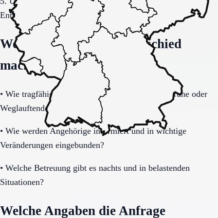
5. Übergang, Kommunikation und Kosten vor der
Entscheidung vollständig klären.
Welche Fragen den Unterschied
machen
•
Wie tragfähig ist das Sicherheitskonzept bei Unruhe oder
Weglauftendenz?
•
Wie werden Angehörige informiert und in wichtige
Veränderungen eingebunden?
•
Welche Betreuung gibt es nachts und in belastenden
Situationen?
Welche Angaben die Anfrage