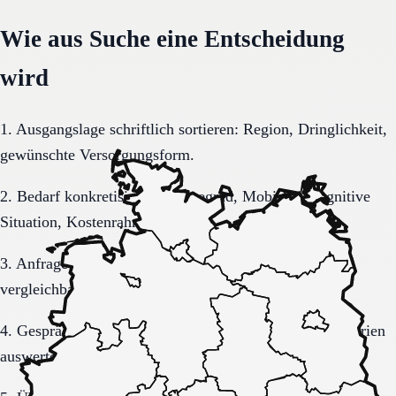
Wie aus Suche eine Entscheidung
wird
1. Ausgangslage schriftlich sortieren: Region, Dringlichkeit,
gewünschte Versorgungsform.
2. Bedarf konkretisieren: Pflegegrad, Mobilität, kognitive
Situation, Kostenrahmen.
3. Anfrage sauber formulieren, damit Rückmeldungen
vergleichbar bleiben.
4. Gespräche und Besichtigungen mit festen Muss-Kriterien
auswerten.