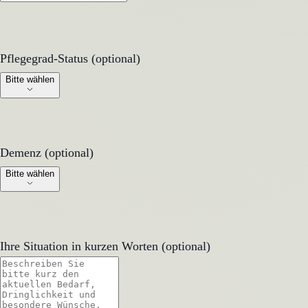
Pflegegrad-Status (optional)
Pflegegrad-Status (optional)
Bitte wählen
Demenz (optional)
Demenz (optional)
Bitte wählen
Ihre Situation in kurzen Worten (optional)