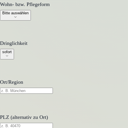
Wohn- bzw. Pflegeform
Wohn- bzw. Pflegeform
Bitte auswählen
Dringlichkeit
Dringlichkeit
sofort
Ort/Region
PLZ (alternativ zu Ort)