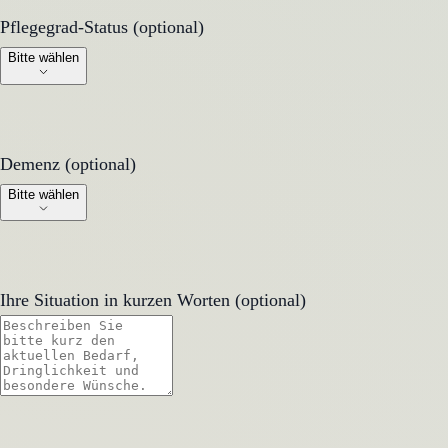
Pflegegrad-Status (optional)
Pflegegrad-Status (optional)
Bitte wählen
Demenz (optional)
Demenz (optional)
Bitte wählen
Ihre Situation in kurzen Worten (optional)