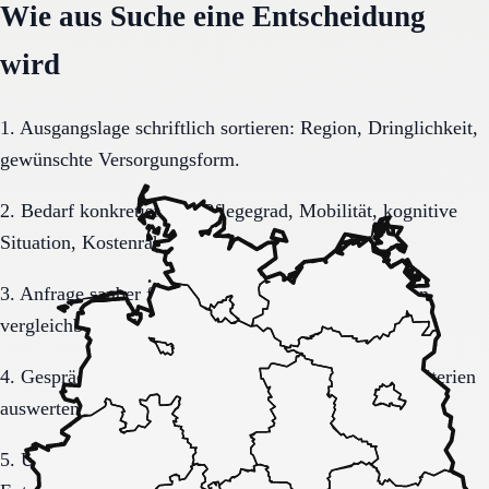
Wie aus Suche eine Entscheidung
wird
1. Ausgangslage schriftlich sortieren: Region, Dringlichkeit,
gewünschte Versorgungsform.
2. Bedarf konkretisieren: Pflegegrad, Mobilität, kognitive
Situation, Kostenrahmen.
3. Anfrage sauber formulieren, damit Rückmeldungen
vergleichbar bleiben.
4. Gespräche und Besichtigungen mit festen Muss-Kriterien
auswerten.
5. Übergang, Kommunikation und Kosten vor der