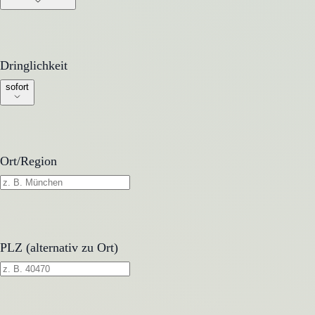
Dringlichkeit
Dringlichkeit
sofort
Ort/Region
PLZ (alternativ zu Ort)