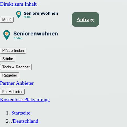
Direkt zum Inhalt
Anfrage
Menü
Plätze finden
Städte
Tools & Rechner
Ratgeber
Partner Anbieter
Für Anbieter
Kostenlose Platzanfrage
Startseite
/
Deutschland