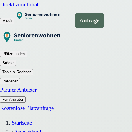
Direkt zum Inhalt
Anfrage
Menü
Plätze finden
Städte
Tools & Rechner
Ratgeber
Partner Anbieter
Für Anbieter
Kostenlose Platzanfrage
Startseite
/
Deutschland