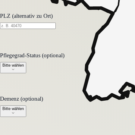
PLZ (alternativ zu Ort)
Pflegegrad-Status (optional)
Pflegegrad-Status (optional)
Bitte wählen
Demenz (optional)
Demenz (optional)
Bitte wählen