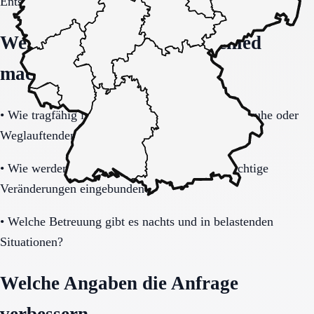
Entscheidung vollständig klären.
Welche Fragen den Unterschied
machen
•
Wie tragfähig ist das Sicherheitskonzept bei Unruhe oder
Weglauftendenz?
•
Wie werden Angehörige informiert und in wichtige
Veränderungen eingebunden?
•
Welche Betreuung gibt es nachts und in belastenden
Situationen?
Welche Angaben die Anfrage