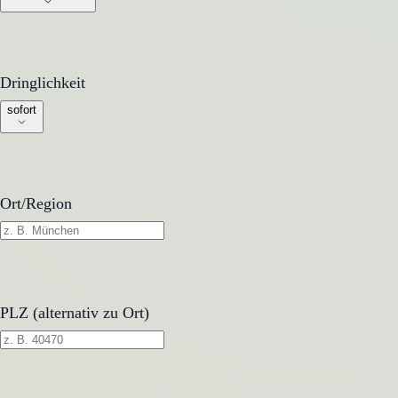
Dringlichkeit
Dringlichkeit
sofort
Ort/Region
PLZ (alternativ zu Ort)