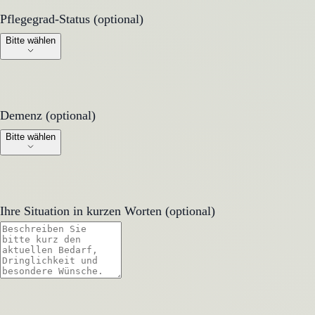
Pflegegrad-Status (optional)
Pflegegrad-Status (optional)
Bitte wählen
Demenz (optional)
Demenz (optional)
Bitte wählen
Ihre Situation in kurzen Worten (optional)