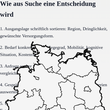
Wie aus Suche eine Entscheidung
wird
1. Ausgangslage schriftlich sortieren: Region, Dringlichkeit,
gewünschte Versorgungsform.
2. Bedarf konkretisieren: Pflegegrad, Mobilität, kognitive
Situation, Kostenrahmen.
3. Anfrage sauber formulieren, damit Rückmeldungen
vergleichbar bleiben.
4. Gespräche und Besichtigungen mit festen Muss-Kriterien
auswerten.
5. Übergang, Kommunikation und Kosten vor der