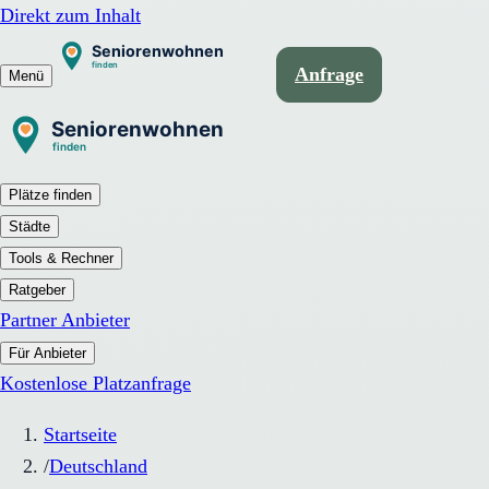
Direkt zum Inhalt
Anfrage
Menü
Plätze finden
Städte
Tools & Rechner
Ratgeber
Partner Anbieter
Für Anbieter
Kostenlose Platzanfrage
Startseite
/
Deutschland