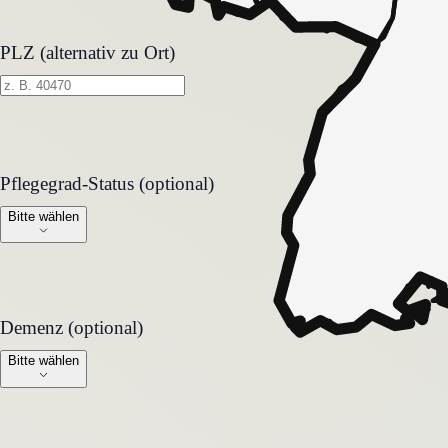
PLZ (alternativ zu Ort)
Pflegegrad-Status (optional)
Pflegegrad-Status (optional)
Bitte wählen
Demenz (optional)
Demenz (optional)
Bitte wählen