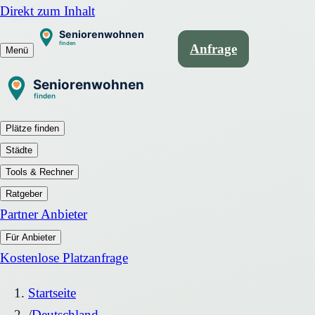
Direkt zum Inhalt
Anfrage
Menü
Plätze finden
Städte
Tools & Rechner
Ratgeber
Partner Anbieter
Für Anbieter
Kostenlose Platzanfrage
Startseite
/
Deutschland