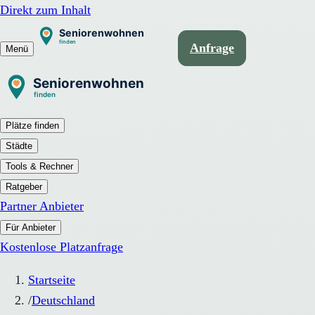
Direkt zum Inhalt
Anfrage
Menü
Plätze finden
Städte
Tools & Rechner
Ratgeber
Partner Anbieter
Für Anbieter
Kostenlose Platzanfrage
Startseite
/
Deutschland