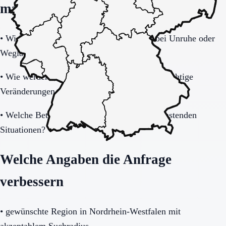
machen
•
Wie tragfähig ist das Sicherheitskonzept bei Unruhe oder
Weglauftendenz?
•
Wie werden Angehörige informiert und in wichtige
Veränderungen eingebunden?
•
Welche Betreuung gibt es nachts und in belastenden
Situationen?
Welche Angaben die Anfrage
verbessern
•
gewünschte Region in Nordrhein-Westfalen mit
akzeptablem Suchradius