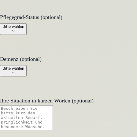
Pflegegrad-Status (optional)
Pflegegrad-Status (optional)
Bitte wählen
Demenz (optional)
Demenz (optional)
Bitte wählen
Ihre Situation in kurzen Worten (optional)