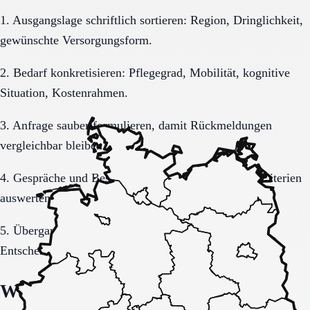
1. Ausgangslage schriftlich sortieren: Region, Dringlichkeit,
gewünschte Versorgungsform.
2. Bedarf konkretisieren: Pflegegrad, Mobilität, kognitive
Situation, Kostenrahmen.
3. Anfrage sauber formulieren, damit Rückmeldungen
vergleichbar bleiben.
4. Gespräche und Besichtigungen mit festen Muss-Kriterien
auswerten.
5. Übergang, Kommunikation und Kosten vor der
Entscheidung vollständig klären.
Welche Fragen den Unterschied