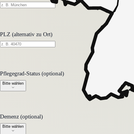
PLZ (alternativ zu Ort)
Pflegegrad-Status (optional)
Pflegegrad-Status (optional)
Bitte wählen
Demenz (optional)
Demenz (optional)
Bitte wählen