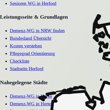
Senioren WG
in
Herford
Leistungsseite & Grundlagen
Demenz-WG in NRW finden
Bundesland Übersicht
Kosten verstehen
Pflegegrad Orientierung
Checkliste
Stadtseite
Herford
Nahegelegene Städte
Demenz-WG
in
Herne
Demenz-WG
in
Herten