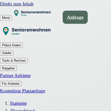
Direkt zum Inhalt
Anfrage
Menü
Plätze finden
Städte
Tools & Rechner
Ratgeber
Partner Anbieter
Für Anbieter
Kostenlose Platzanfrage
Startseite
/
Deutschland