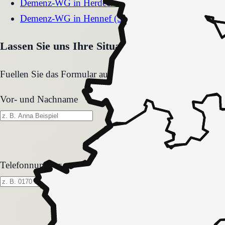
Demenz-WG
in
Herdecke
Demenz-WG
in
Hennef (Sieg)
Lassen Sie uns Ihre Situation gemeinsam klären
Fuellen Sie das Formular aus. Wir melden uns zeitnah und
Vor- und Nachname
Telefonnummer