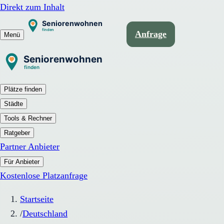
Direkt zum Inhalt
Anfrage
Menü
Plätze finden
Städte
Tools & Rechner
Ratgeber
Partner Anbieter
Für Anbieter
Kostenlose Platzanfrage
Startseite
/
Deutschland