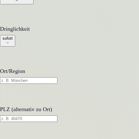
Dringlichkeit
Dringlichkeit
sofort
Ort/Region
PLZ (alternativ zu Ort)