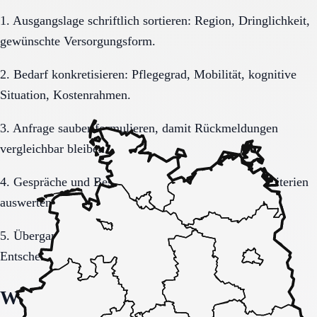
1. Ausgangslage schriftlich sortieren: Region, Dringlichkeit,
gewünschte Versorgungsform.
2. Bedarf konkretisieren: Pflegegrad, Mobilität, kognitive
Situation, Kostenrahmen.
3. Anfrage sauber formulieren, damit Rückmeldungen
vergleichbar bleiben.
4. Gespräche und Besichtigungen mit festen Muss-Kriterien
auswerten.
5. Übergang, Kommunikation und Kosten vor der
Entscheidung vollständig klären.
Welche Fragen den Unterschied