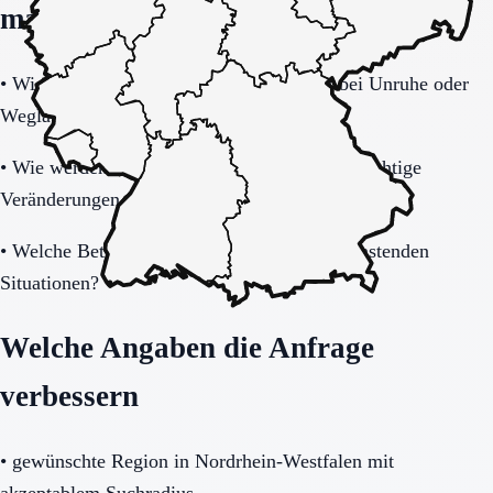
machen
•
Wie tragfähig ist das Sicherheitskonzept bei Unruhe oder
Weglauftendenz?
•
Wie werden Angehörige informiert und in wichtige
Veränderungen eingebunden?
•
Welche Betreuung gibt es nachts und in belastenden
Situationen?
Welche Angaben die Anfrage
verbessern
•
gewünschte Region in Nordrhein-Westfalen mit
akzeptablem Suchradius