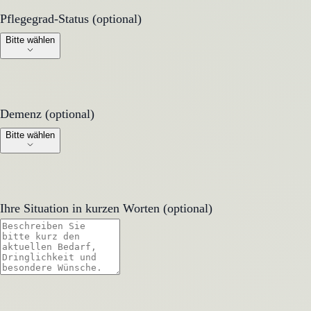
Pflegegrad-Status (optional)
Pflegegrad-Status (optional)
Bitte wählen
Demenz (optional)
Demenz (optional)
Bitte wählen
Ihre Situation in kurzen Worten (optional)