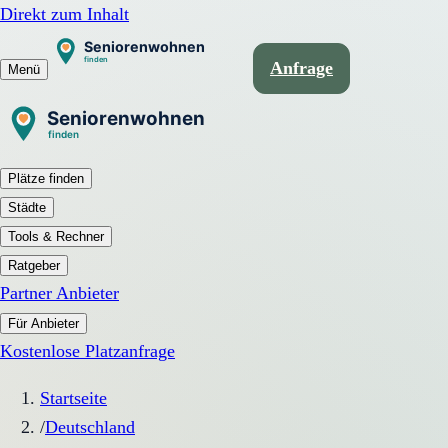
Direkt zum Inhalt
Anfrage
Menü
Plätze finden
Städte
Tools & Rechner
Ratgeber
Partner Anbieter
Für Anbieter
Kostenlose Platzanfrage
Startseite
/
Deutschland