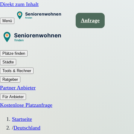
Direkt zum Inhalt
Anfrage
Menü
Plätze finden
Städte
Tools & Rechner
Ratgeber
Partner Anbieter
Für Anbieter
Kostenlose Platzanfrage
Startseite
/
Deutschland