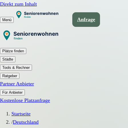
Direkt zum Inhalt
Anfrage
Menü
Plätze finden
Städte
Tools & Rechner
Ratgeber
Partner Anbieter
Für Anbieter
Kostenlose Platzanfrage
Startseite
/
Deutschland