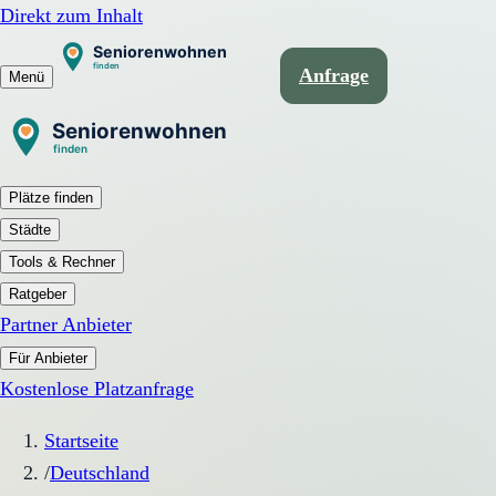
Direkt zum Inhalt
Anfrage
Menü
Plätze finden
Städte
Tools & Rechner
Ratgeber
Partner Anbieter
Für Anbieter
Kostenlose Platzanfrage
Startseite
/
Deutschland