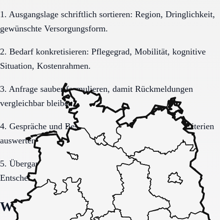
1. Ausgangslage schriftlich sortieren: Region, Dringlichkeit,
gewünschte Versorgungsform.
2. Bedarf konkretisieren: Pflegegrad, Mobilität, kognitive
Situation, Kostenrahmen.
3. Anfrage sauber formulieren, damit Rückmeldungen
vergleichbar bleiben.
4. Gespräche und Besichtigungen mit festen Muss-Kriterien
auswerten.
5. Übergang, Kommunikation und Kosten vor der
Entscheidung vollständig klären.
Welche Fragen den Unterschied