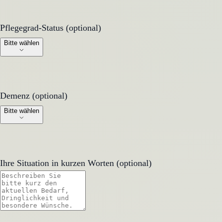
Pflegegrad-Status (optional)
Pflegegrad-Status (optional)
Bitte wählen
Demenz (optional)
Demenz (optional)
Bitte wählen
Ihre Situation in kurzen Worten (optional)