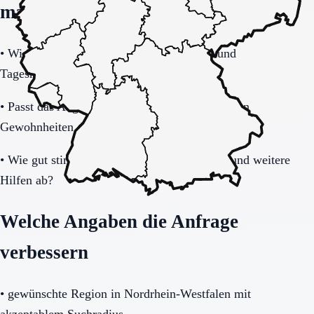
machen
•
Wie verlässlich funktionieren Fahrdienst und
Tagesrhythmus?
•
Passt das Angebot zur Belastbarkeit und zu den
Gewohnheiten der betroffenen Person?
•
Wie gut stimmen sich Einrichtung, Familie und weitere
Hilfen ab?
Welche Angaben die Anfrage
verbessern
•
gewünschte Region in Nordrhein-Westfalen mit
akzeptablem Suchradius