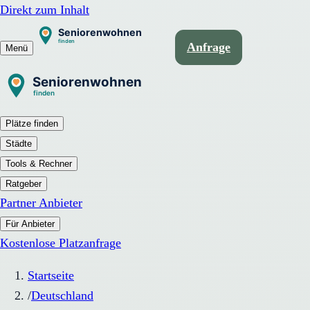
Direkt zum Inhalt
Anfrage
Menü
Plätze finden
Städte
Tools & Rechner
Ratgeber
Partner Anbieter
Für Anbieter
Kostenlose Platzanfrage
Startseite
/
Deutschland