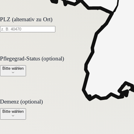
PLZ (alternativ zu Ort)
Pflegegrad-Status (optional)
Pflegegrad-Status (optional)
Bitte wählen
Demenz (optional)
Demenz (optional)
Bitte wählen