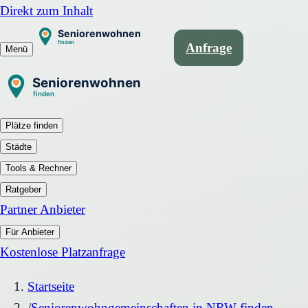
Direkt zum Inhalt
Anfrage
Menü
Plätze finden
Städte
Tools & Rechner
Ratgeber
Partner Anbieter
Für Anbieter
Kostenlose Platzanfrage
Startseite
/
Seniorenwohngemeinschaften in NRW finden