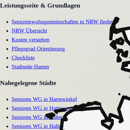
Leistungsseite & Grundlagen
Seniorenwohngemeinschaften in NRW finden
NRW Übersicht
Kosten verstehen
Pflegegrad Orientierung
Checkliste
Stadtseite
Hamm
Nahegelegene Städte
Senioren WG
in
Harsewinkel
Senioren WG
in
Hattingen
Senioren WG
in
Haltern am See
Senioren WG
in
Hallenberg