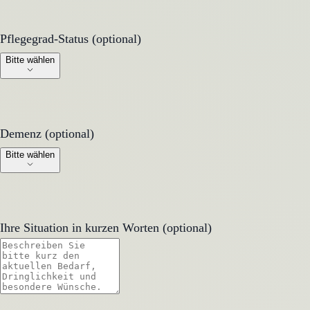
Pflegegrad-Status (optional)
Pflegegrad-Status (optional)
Bitte wählen
Demenz (optional)
Demenz (optional)
Bitte wählen
Ihre Situation in kurzen Worten (optional)