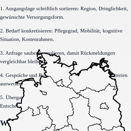
1. Ausgangslage schriftlich sortieren: Region, Dringlichkeit,
gewünschte Versorgungsform.
2. Bedarf konkretisieren: Pflegegrad, Mobilität, kognitive
Situation, Kostenrahmen.
3. Anfrage sauber formulieren, damit Rückmeldungen
vergleichbar bleiben.
4. Gespräche und Besichtigungen mit festen Muss-Kriterien
auswerten.
5. Übergang, Kommunikation und Kosten vor der
Entscheidung vollständig klären.
Welche Fragen den Unterschied