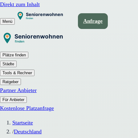
Direkt zum Inhalt
Anfrage
Menü
Plätze finden
Städte
Tools & Rechner
Ratgeber
Partner Anbieter
Für Anbieter
Kostenlose Platzanfrage
Startseite
/
Deutschland