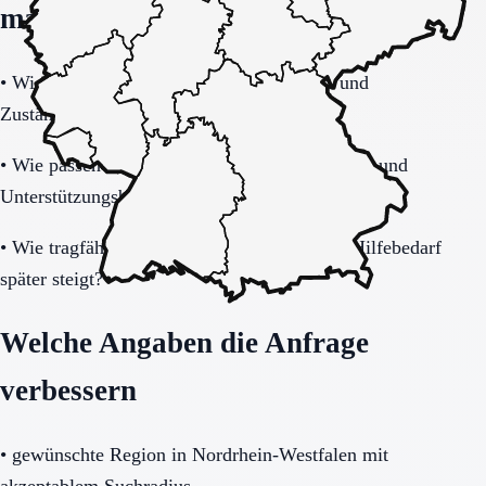
machen
•
Wie verbindlich sind Betreuung, Präsenz und
Zuständigkeiten im Alltag geregelt?
•
Wie passen Gemeinschaftsleben, Privatsphäre und
Unterstützungsbedarf zusammen?
•
Wie tragfähig bleibt das Modell, wenn der Hilfebedarf
später steigt?
Welche Angaben die Anfrage
verbessern
•
gewünschte Region in Nordrhein-Westfalen mit
akzeptablem Suchradius