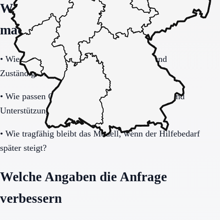
Welche Fragen den Unterschied
machen
•
Wie verbindlich sind Betreuung, Präsenz und
Zuständigkeiten im Alltag geregelt?
•
Wie passen Gemeinschaftsleben, Privatsphäre und
Unterstützungsbedarf zusammen?
•
Wie tragfähig bleibt das Modell, wenn der Hilfebedarf
später steigt?
Welche Angaben die Anfrage
verbessern