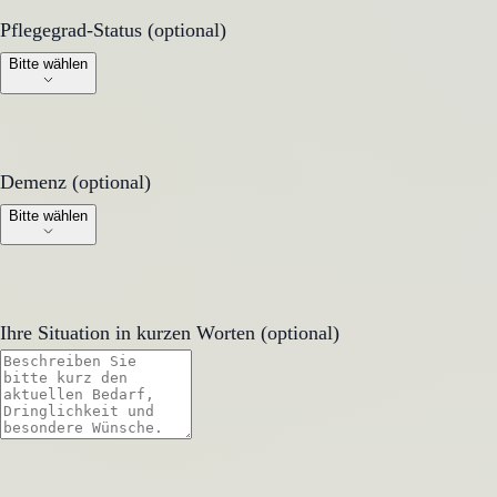
Pflegegrad-Status (optional)
Pflegegrad-Status (optional)
Bitte wählen
Demenz (optional)
Demenz (optional)
Bitte wählen
Ihre Situation in kurzen Worten (optional)