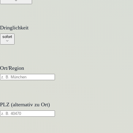
Dringlichkeit
Dringlichkeit
sofort
Ort/Region
PLZ (alternativ zu Ort)