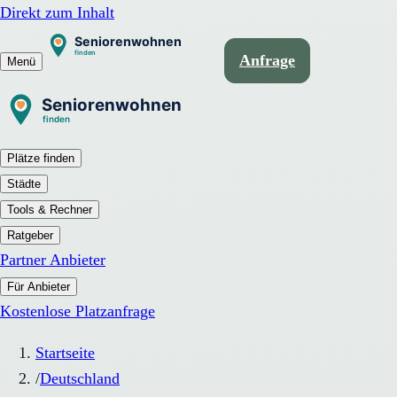
Direkt zum Inhalt
Anfrage
Menü
Plätze finden
Städte
Tools & Rechner
Ratgeber
Partner Anbieter
Für Anbieter
Kostenlose Platzanfrage
Startseite
/
Deutschland