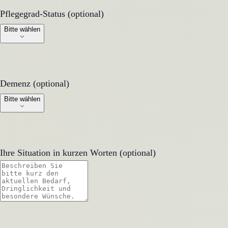
Pflegegrad-Status (optional)
Pflegegrad-Status (optional)
Bitte wählen
Demenz (optional)
Demenz (optional)
Bitte wählen
Ihre Situation in kurzen Worten (optional)