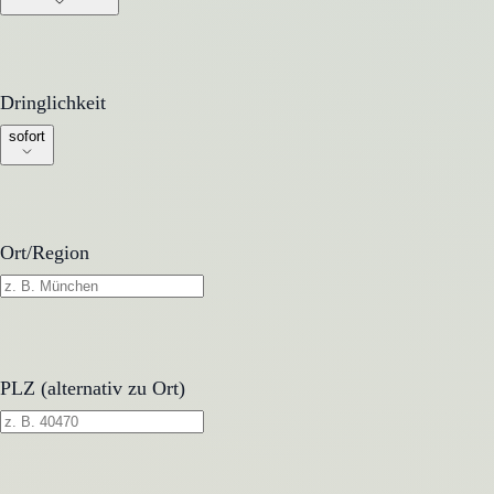
Dringlichkeit
Dringlichkeit
sofort
Ort/Region
PLZ (alternativ zu Ort)