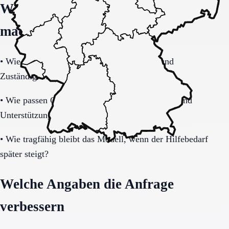
Welche Fragen den Unterschied
machen
•
Wie verbindlich sind Betreuung, Präsenz und
Zuständigkeiten im Alltag geregelt?
•
Wie passen Gemeinschaftsleben, Privatsphäre und
Unterstützungsbedarf zusammen?
•
Wie tragfähig bleibt das Modell, wenn der Hilfebedarf
später steigt?
Welche Angaben die Anfrage
verbessern