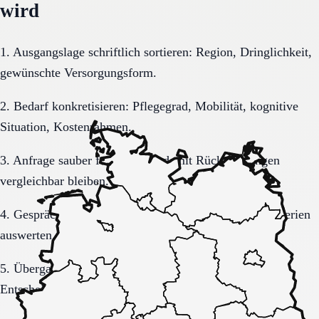
wird
1. Ausgangslage schriftlich sortieren: Region, Dringlichkeit,
gewünschte Versorgungsform.
2. Bedarf konkretisieren: Pflegegrad, Mobilität, kognitive
Situation, Kostenrahmen.
3. Anfrage sauber formulieren, damit Rückmeldungen
vergleichbar bleiben.
4. Gespräche und Besichtigungen mit festen Muss-Kriterien
auswerten.
5. Übergang, Kommunikation und Kosten vor der
Entscheidung vollständig klären.