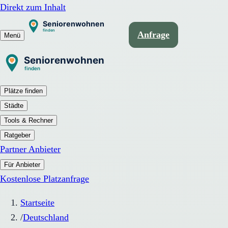
Direkt zum Inhalt
Anfrage
Menü
Plätze finden
Städte
Tools & Rechner
Ratgeber
Partner Anbieter
Für Anbieter
Kostenlose Platzanfrage
Startseite
/
Deutschland