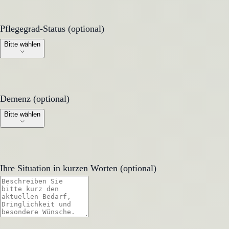
Pflegegrad-Status (optional)
Pflegegrad-Status (optional)
Bitte wählen
Demenz (optional)
Demenz (optional)
Bitte wählen
Ihre Situation in kurzen Worten (optional)