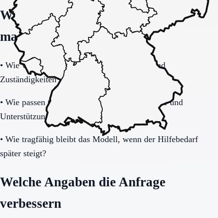
Welche Fragen den Unterschied
machen
•
Wie verbindlich sind Betreuung, Präsenz und
Zuständigkeiten im Alltag geregelt?
•
Wie passen Gemeinschaftsleben, Privatsphäre und
Unterstützungsbedarf zusammen?
•
Wie tragfähig bleibt das Modell, wenn der Hilfebedarf
später steigt?
Welche Angaben die Anfrage
verbessern