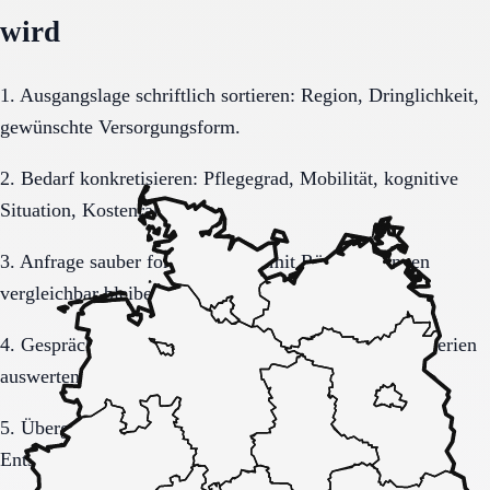
wird
1. Ausgangslage schriftlich sortieren: Region, Dringlichkeit,
gewünschte Versorgungsform.
2. Bedarf konkretisieren: Pflegegrad, Mobilität, kognitive
Situation, Kostenrahmen.
3. Anfrage sauber formulieren, damit Rückmeldungen
vergleichbar bleiben.
4. Gespräche und Besichtigungen mit festen Muss-Kriterien
auswerten.
5. Übergang, Kommunikation und Kosten vor der
Entscheidung vollständig klären.