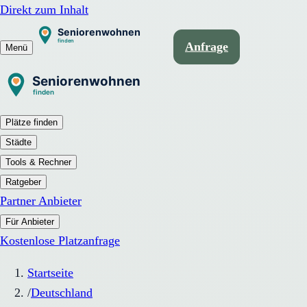
Direkt zum Inhalt
Anfrage
Menü
Plätze finden
Städte
Tools & Rechner
Ratgeber
Partner Anbieter
Für Anbieter
Kostenlose Platzanfrage
Startseite
/
Deutschland