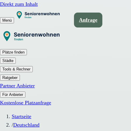
Direkt zum Inhalt
Anfrage
Menü
Plätze finden
Städte
Tools & Rechner
Ratgeber
Partner Anbieter
Für Anbieter
Kostenlose Platzanfrage
Startseite
/
Deutschland