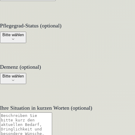
Pflegegrad-Status (optional)
Pflegegrad-Status (optional)
Bitte wählen
Demenz (optional)
Demenz (optional)
Bitte wählen
Ihre Situation in kurzen Worten (optional)