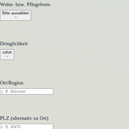
Wohn- bzw. Pflegeform
Wohn- bzw. Pflegeform
Bitte auswählen
Dringlichkeit
Dringlichkeit
sofort
Ort/Region
PLZ (alternativ zu Ort)