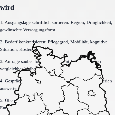
wird
1. Ausgangslage schriftlich sortieren: Region, Dringlichkeit,
gewünschte Versorgungsform.
2. Bedarf konkretisieren: Pflegegrad, Mobilität, kognitive
Situation, Kostenrahmen.
3. Anfrage sauber formulieren, damit Rückmeldungen
vergleichbar bleiben.
4. Gespräche und Besichtigungen mit festen Muss-Kriterien
auswerten.
5. Übergang, Kommunikation und Kosten vor der
Entscheidung vollständig klären.