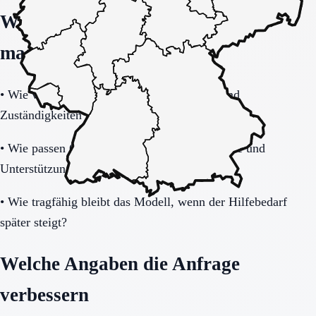
Welche Fragen den Unterschied
machen
•
Wie verbindlich sind Betreuung, Präsenz und
Zuständigkeiten im Alltag geregelt?
•
Wie passen Gemeinschaftsleben, Privatsphäre und
Unterstützungsbedarf zusammen?
•
Wie tragfähig bleibt das Modell, wenn der Hilfebedarf
später steigt?
Welche Angaben die Anfrage
verbessern