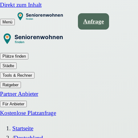
Direkt zum Inhalt
Anfrage
Menü
Plätze finden
Städte
Tools & Rechner
Ratgeber
Partner Anbieter
Für Anbieter
Kostenlose Platzanfrage
Startseite
/
Deutschland