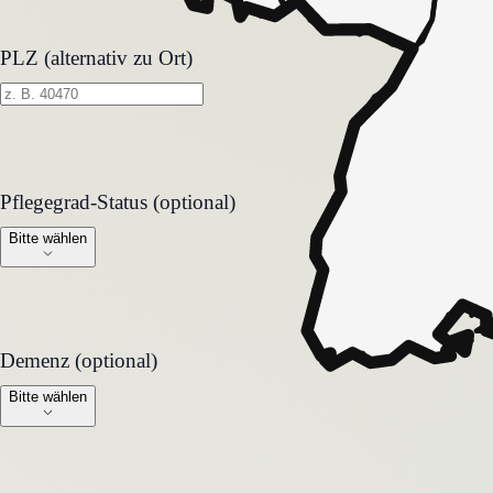
PLZ (alternativ zu Ort)
Pflegegrad-Status (optional)
Pflegegrad-Status (optional)
Bitte wählen
Demenz (optional)
Demenz (optional)
Bitte wählen