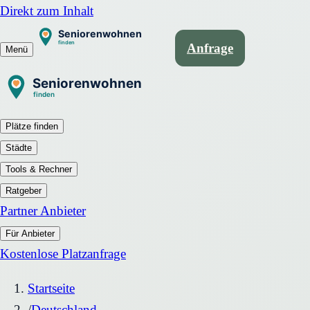
Direkt zum Inhalt
Anfrage
Menü
Plätze finden
Städte
Tools & Rechner
Ratgeber
Partner Anbieter
Für Anbieter
Kostenlose Platzanfrage
Startseite
/
Deutschland