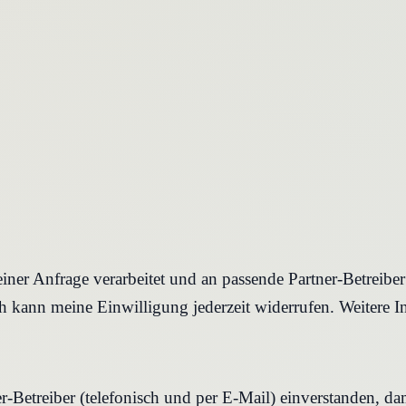
iner Anfrage verarbeitet und an passende Partner-Betreibe
 kann meine Einwilligung jederzeit widerrufen. Weitere I
r-Betreiber (telefonisch und per E-Mail) einverstanden, d