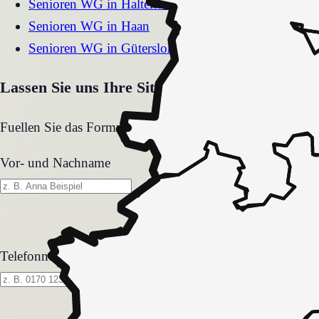
Senioren WG
in
Haltern am See
Senioren WG
in
Haan
Senioren WG
in
Gütersloh
Lassen Sie uns Ihre Situation gemeinsam klären
Fuellen Sie das Formular aus. Wir melden uns zeitnah und
Vor- und Nachname
Telefonnummer