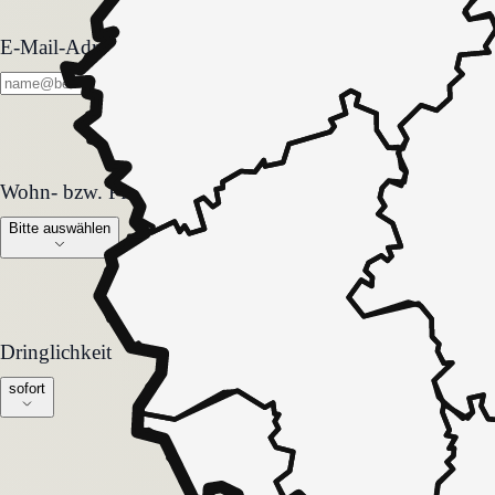
E-Mail-Adresse
Wohn- bzw. Pflegeform
Wohn- bzw. Pflegeform
Bitte auswählen
Dringlichkeit
Dringlichkeit
sofort