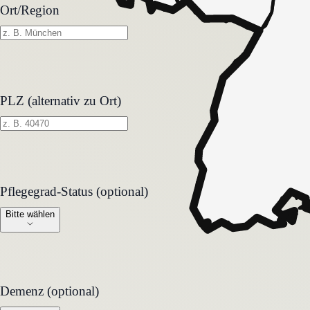
Ort/Region
PLZ (alternativ zu Ort)
Pflegegrad-Status (optional)
Pflegegrad-Status (optional)
Bitte wählen
Demenz (optional)
Demenz (optional)