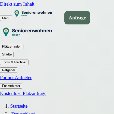
Direkt zum Inhalt
Anfrage
Menü
Plätze finden
Städte
Tools & Rechner
Ratgeber
Partner Anbieter
Für Anbieter
Kostenlose Platzanfrage
Startseite
/
Deutschland