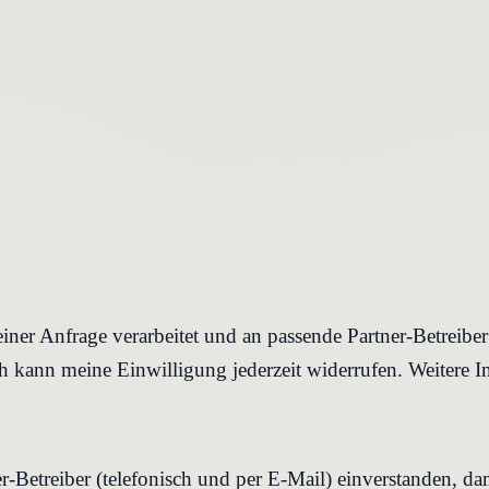
iner Anfrage verarbeitet und an passende Partner-Betreibe
 kann meine Einwilligung jederzeit widerrufen. Weitere I
r-Betreiber (telefonisch und per E-Mail) einverstanden, d