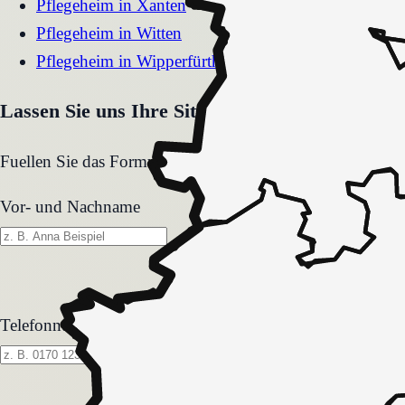
Pflegeheim
in
Xanten
Pflegeheim
in
Witten
Pflegeheim
in
Wipperfürth
Lassen Sie uns Ihre Situation gemeinsam klären
Fuellen Sie das Formular aus. Wir melden uns zeitnah und
Vor- und Nachname
Telefonnummer