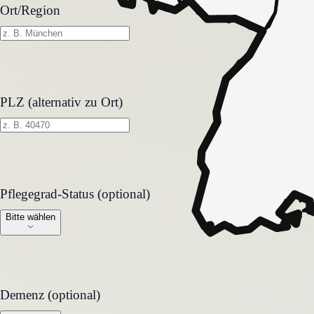
Ort/Region
PLZ (alternativ zu Ort)
Pflegegrad-Status (optional)
Pflegegrad-Status (optional)
Bitte wählen
Demenz (optional)
Demenz (optional)