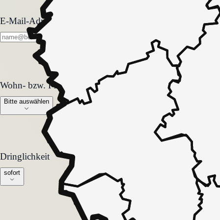
E-Mail-Adresse
Wohn- bzw. Pflegeform
Wohn- bzw. Pflegeform
Bitte auswählen
Dringlichkeit
Dringlichkeit
sofort