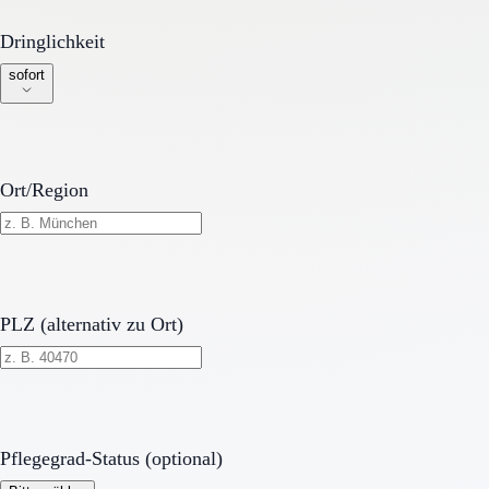
Dringlichkeit
Dringlichkeit
sofort
Ort/Region
PLZ (alternativ zu Ort)
Pflegegrad-Status (optional)
Pflegegrad-Status (optional)