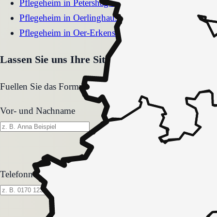
Pflegeheim
in
Petershagen
Pflegeheim
in
Oerlinghausen
Pflegeheim
in
Oer-Erkenschwick
Lassen Sie uns Ihre Situation gemeinsam klären
Fuellen Sie das Formular aus. Wir melden uns zeitnah und
Vor- und Nachname
Telefonnummer