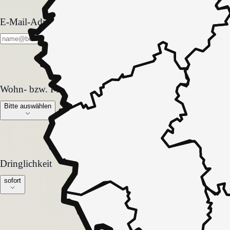
E-Mail-Adresse
Wohn- bzw. Pflegeform
Wohn- bzw. Pflegeform
Bitte auswählen
Dringlichkeit
Dringlichkeit
sofort