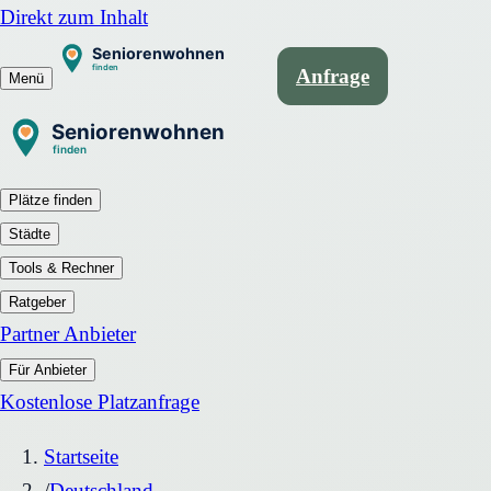
Direkt zum Inhalt
Anfrage
Menü
Plätze finden
Städte
Tools & Rechner
Ratgeber
Partner Anbieter
Für Anbieter
Kostenlose Platzanfrage
Startseite
/
Deutschland