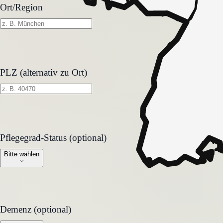
Ort/Region
PLZ (alternativ zu Ort)
Pflegegrad-Status (optional)
Pflegegrad-Status (optional)
Bitte wählen
Demenz (optional)
Demenz (optional)