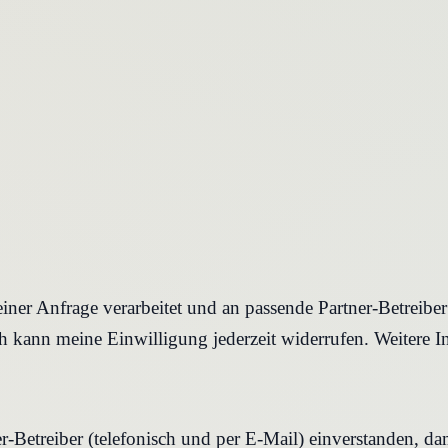
iner Anfrage verarbeitet und an passende Partner-Betreibe
 kann meine Einwilligung jederzeit widerrufen. Weitere I
r-Betreiber (telefonisch und per E-Mail) einverstanden, d