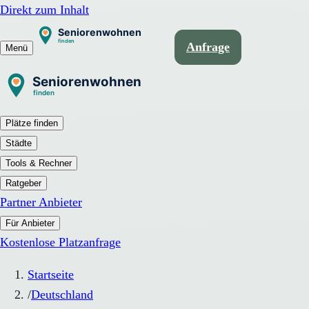
Direkt zum Inhalt
Anfrage
Menü
Plätze finden
Städte
Tools & Rechner
Ratgeber
Partner Anbieter
Für Anbieter
Kostenlose Platzanfrage
Startseite
/
Deutschland