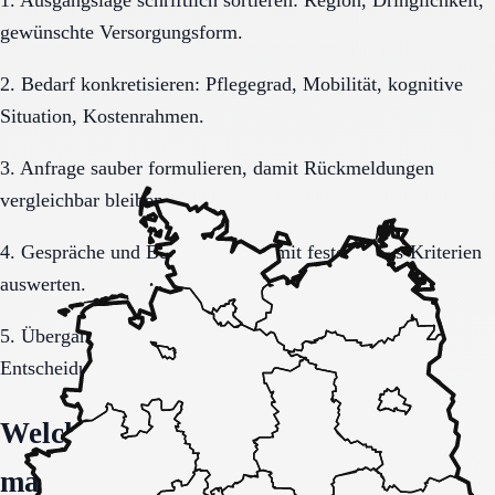
1. Ausgangslage schriftlich sortieren: Region, Dringlichkeit,
gewünschte Versorgungsform.
2. Bedarf konkretisieren: Pflegegrad, Mobilität, kognitive
Situation, Kostenrahmen.
3. Anfrage sauber formulieren, damit Rückmeldungen
vergleichbar bleiben.
4. Gespräche und Besichtigungen mit festen Muss-Kriterien
auswerten.
5. Übergang, Kommunikation und Kosten vor der
Entscheidung vollständig klären.
Welche Fragen den Unterschied
machen