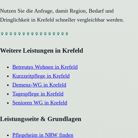
Nutzen Sie die Anfrage, damit Region, Bedarf und
Dringlichkeit in
Krefeld
schneller vergleichbar werden.
Weitere Leistungen in
Krefeld
Betreutes Wohnen
in
Krefeld
Kurzzeitpflege
in
Krefeld
Demenz-WG
in
Krefeld
Tagespflege
in
Krefeld
Senioren WG
in
Krefeld
Leistungsseite & Grundlagen
Pflegeheim in NRW finden