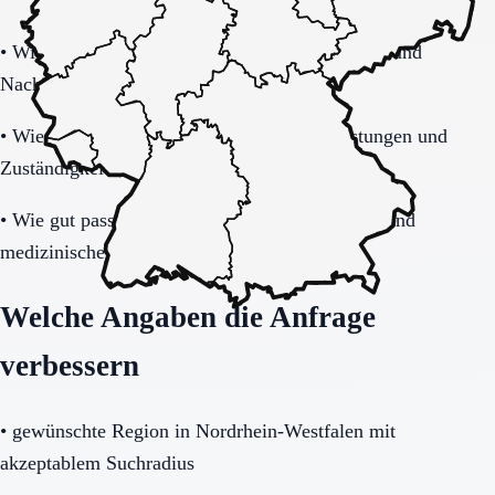
•
Wie stabil ist die Pflegeorganisation im Tages- und
Nachtverlauf?
•
Wie transparent werden Zusatzkosten, Leistungen und
Zuständigkeiten erklärt?
•
Wie gut passt das Haus zu Mobilität, Demenz und
medizinischem Unterstützungsbedarf?
Welche Angaben die Anfrage
verbessern
•
gewünschte Region in Nordrhein-Westfalen mit
akzeptablem Suchradius