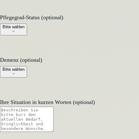
Pflegegrad-Status (optional)
Pflegegrad-Status (optional)
Bitte wählen
Demenz (optional)
Demenz (optional)
Bitte wählen
Ihre Situation in kurzen Worten (optional)