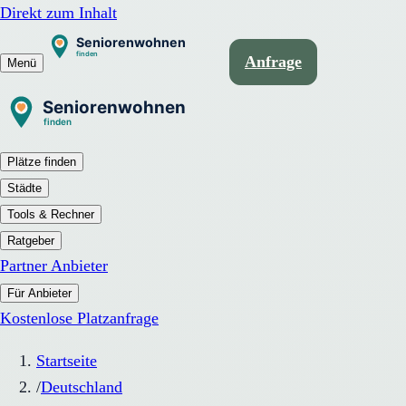
Direkt zum Inhalt
Anfrage
Menü
Plätze finden
Städte
Tools & Rechner
Ratgeber
Partner Anbieter
Für Anbieter
Kostenlose Platzanfrage
Startseite
/
Deutschland