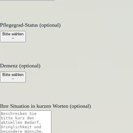
Pflegegrad-Status (optional)
Pflegegrad-Status (optional)
Bitte wählen
Demenz (optional)
Demenz (optional)
Bitte wählen
Ihre Situation in kurzen Worten (optional)