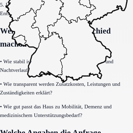
5. Übergang, Kommunikation und Kosten vor der
Entscheidung vollständig klären.
Welche Fragen den Unterschied
machen
•
Wie stabil ist die Pflegeorganisation im Tages- und
Nachtverlauf?
•
Wie transparent werden Zusatzkosten, Leistungen und
Zuständigkeiten erklärt?
•
Wie gut passt das Haus zu Mobilität, Demenz und
medizinischem Unterstützungsbedarf?
Welche Angaben die Anfrage