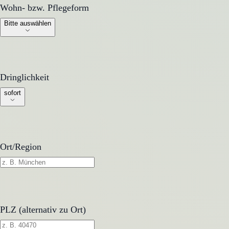
Wohn- bzw. Pflegeform
Wohn- bzw. Pflegeform
Bitte auswählen
Dringlichkeit
Dringlichkeit
sofort
Ort/Region
PLZ (alternativ zu Ort)