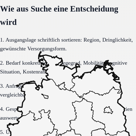
Wie aus Suche eine Entscheidung
wird
1. Ausgangslage schriftlich sortieren: Region, Dringlichkeit,
gewünschte Versorgungsform.
2. Bedarf konkretisieren: Pflegegrad, Mobilität, kognitive
Situation, Kostenrahmen.
3. Anfrage sauber formulieren, damit Rückmeldungen
vergleichbar bleiben.
4. Gespräche und Besichtigungen mit festen Muss-Kriterien
auswerten.
5. Übergang, Kommunikation und Kosten vor der