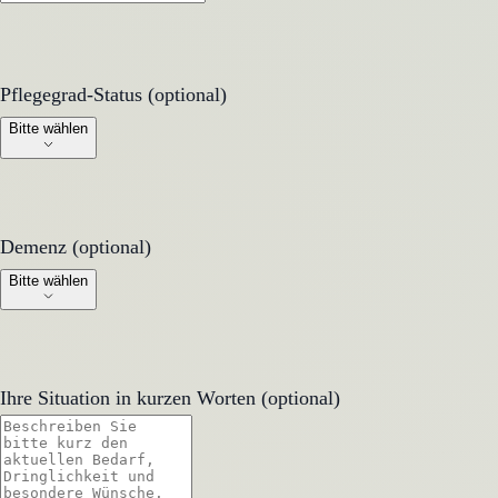
Pflegegrad-Status (optional)
Pflegegrad-Status (optional)
Bitte wählen
Demenz (optional)
Demenz (optional)
Bitte wählen
Ihre Situation in kurzen Worten (optional)