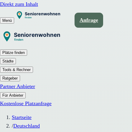
Direkt zum Inhalt
Anfrage
Menü
Plätze finden
Städte
Tools & Rechner
Ratgeber
Partner Anbieter
Für Anbieter
Kostenlose Platzanfrage
Startseite
/
Deutschland