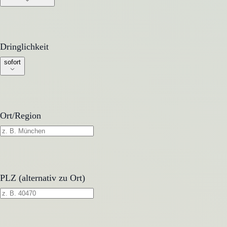
Dringlichkeit
Dringlichkeit
sofort
Ort/Region
PLZ (alternativ zu Ort)