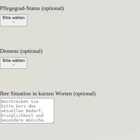
Pflegegrad-Status (optional)
Pflegegrad-Status (optional)
Bitte wählen
Demenz (optional)
Demenz (optional)
Bitte wählen
Ihre Situation in kurzen Worten (optional)