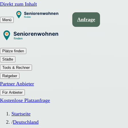
Direkt zum Inhalt
Anfrage
Menü
Plätze finden
Städte
Tools & Rechner
Ratgeber
Partner Anbieter
Für Anbieter
Kostenlose Platzanfrage
Startseite
/
Deutschland