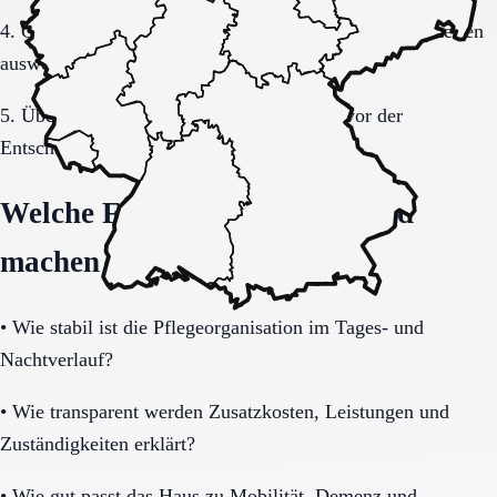
4. Gespräche und Besichtigungen mit festen Muss-Kriterien
auswerten.
5. Übergang, Kommunikation und Kosten vor der
Entscheidung vollständig klären.
Welche Fragen den Unterschied
machen
•
Wie stabil ist die Pflegeorganisation im Tages- und
Nachtverlauf?
•
Wie transparent werden Zusatzkosten, Leistungen und
Zuständigkeiten erklärt?
•
Wie gut passt das Haus zu Mobilität, Demenz und