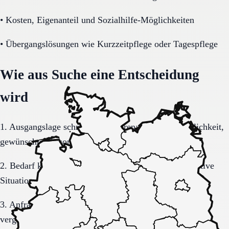
•
Kosten, Eigenanteil und Sozialhilfe-Möglichkeiten
•
Übergangslösungen wie Kurzzeitpflege oder Tagespflege
Wie aus Suche eine Entscheidung
wird
1. Ausgangslage schriftlich sortieren: Region, Dringlichkeit,
gewünschte Versorgungsform.
2. Bedarf konkretisieren: Pflegegrad, Mobilität, kognitive
Situation, Kostenrahmen.
3. Anfrage sauber formulieren, damit Rückmeldungen
vergleichbar bleiben.