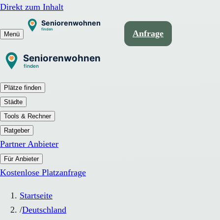
Direkt zum Inhalt
Anfrage
Menü
Plätze finden
Städte
Tools & Rechner
Ratgeber
Partner Anbieter
Für Anbieter
Kostenlose Platzanfrage
Startseite
/
Deutschland