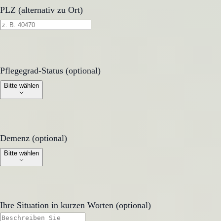
PLZ (alternativ zu Ort)
Pflegegrad-Status (optional)
Pflegegrad-Status (optional)
Bitte wählen
Demenz (optional)
Demenz (optional)
Bitte wählen
Ihre Situation in kurzen Worten (optional)