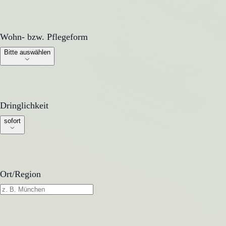
Wohn- bzw. Pflegeform
Wohn- bzw. Pflegeform
Bitte auswählen
Dringlichkeit
Dringlichkeit
sofort
Ort/Region