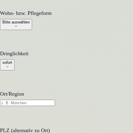
Wohn- bzw. Pflegeform
Wohn- bzw. Pflegeform
Bitte auswählen
Dringlichkeit
Dringlichkeit
sofort
Ort/Region
PLZ (alternativ zu Ort)