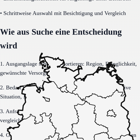
•
Schrittweise Auswahl mit Besichtigung und Vergleich
Wie aus Suche eine Entscheidung
wird
1. Ausgangslage schriftlich sortieren: Region, Dringlichkeit,
gewünschte Versorgungsform.
2. Bedarf konkretisieren: Pflegegrad, Mobilität, kognitive
Situation, Kostenrahmen.
3. Anfrage sauber formulieren, damit Rückmeldungen
vergleichbar bleiben.
4. Gespräche und Besichtigungen mit festen Muss-Kriterien