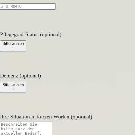
Pflegegrad-Status (optional)
Pflegegrad-Status (optional)
Bitte wählen
Demenz (optional)
Demenz (optional)
Bitte wählen
Ihre Situation in kurzen Worten (optional)