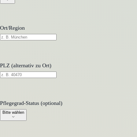
Ort/Region
PLZ (alternativ zu Ort)
Pflegegrad-Status (optional)
Pflegegrad-Status (optional)
Bitte wählen