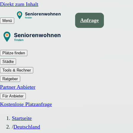
Direkt zum Inhalt
Anfrage
Menü
Plätze finden
Städte
Tools & Rechner
Ratgeber
Partner Anbieter
Für Anbieter
Kostenlose Platzanfrage
Startseite
/
Deutschland