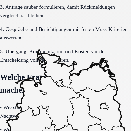
3. Anfrage sauber formulieren, damit Rückmeldungen
vergleichbar bleiben.
4. Gespräche und Besichtigungen mit festen Muss-Kriterien
auswerten.
5. Übergang, Kommunikation und Kosten vor der
Entscheidung vollständig klären.
Welche Fragen den Unterschied
machen
•
Wie stabil ist die Pflegeorganisation im Tages- und
Nachtverlauf?
•
Wie transparent werden Zusatzkosten, Leistungen und