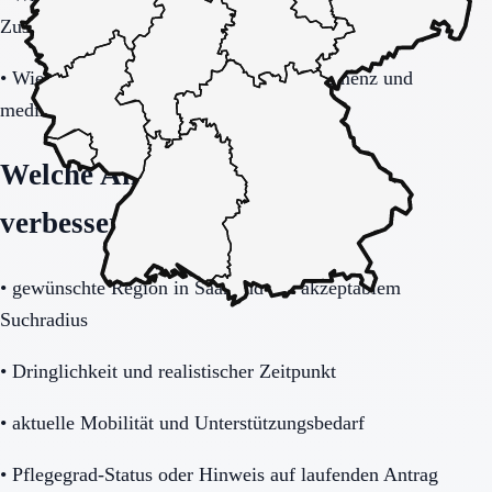
Zuständigkeiten erklärt?
•
Wie gut passt das Haus zu Mobilität, Demenz und
medizinischem Unterstützungsbedarf?
Welche Angaben die Anfrage
verbessern
•
gewünschte Region in Saarland mit akzeptablem
Suchradius
•
Dringlichkeit und realistischer Zeitpunkt
•
aktuelle Mobilität und Unterstützungsbedarf
•
Pflegegrad-Status oder Hinweis auf laufenden Antrag