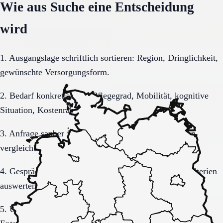
Wie aus Suche eine Entscheidung
wird
1. Ausgangslage schriftlich sortieren: Region, Dringlichkeit,
gewünschte Versorgungsform.
2. Bedarf konkretisieren: Pflegegrad, Mobilität, kognitive
Situation, Kostenrahmen.
3. Anfrage sauber formulieren, damit Rückmeldungen
vergleichbar bleiben.
4. Gespräche und Besichtigungen mit festen Muss-Kriterien
auswerten.
5. Übergang, Kommunikation und Kosten vor der