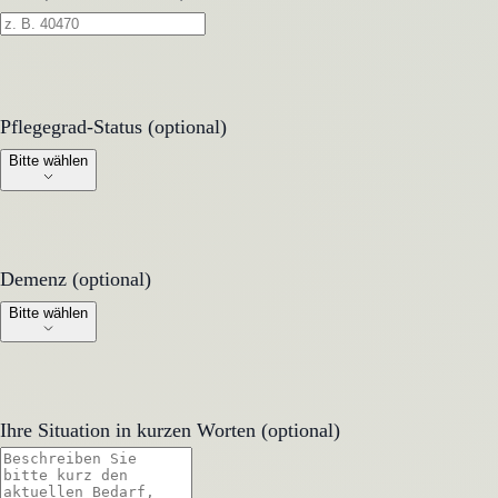
Pflegegrad-Status (optional)
Pflegegrad-Status (optional)
Bitte wählen
Demenz (optional)
Demenz (optional)
Bitte wählen
Ihre Situation in kurzen Worten (optional)