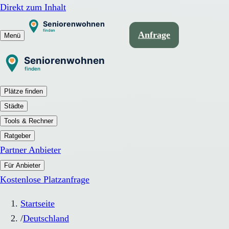
Direkt zum Inhalt
Anfrage
Menü
Plätze finden
Städte
Tools & Rechner
Ratgeber
Partner Anbieter
Für Anbieter
Kostenlose Platzanfrage
Startseite
/
Deutschland