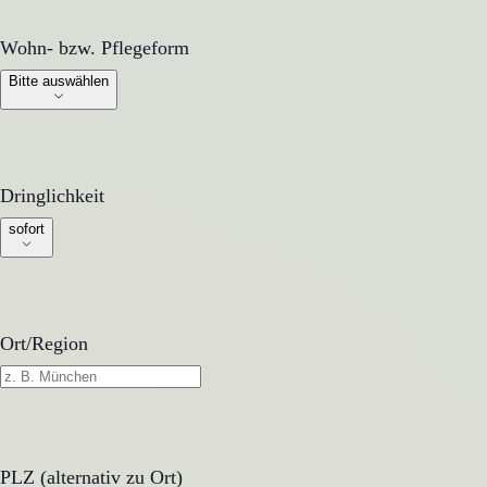
Wohn- bzw. Pflegeform
Wohn- bzw. Pflegeform
Bitte auswählen
Dringlichkeit
Dringlichkeit
sofort
Ort/Region
PLZ (alternativ zu Ort)