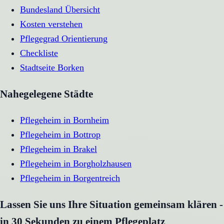
Bundesland Übersicht
Kosten verstehen
Pflegegrad Orientierung
Checkliste
Stadtseite
Borken
Nahegelegene Städte
Pflegeheim
in
Bornheim
Pflegeheim
in
Bottrop
Pflegeheim
in
Brakel
Pflegeheim
in
Borgholzhausen
Pflegeheim
in
Borgentreich
Lassen Sie uns Ihre Situation gemeinsam klären -
in 30 Sekunden zu einem Pflegeplatz