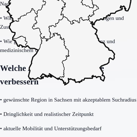
Nachtverlauf?
•
Wie transparent werden Zusatzkosten, Leistungen und
Zuständigkeiten erklärt?
•
Wie gut passt das Haus zu Mobilität, Demenz und
medizinischem Unterstützungsbedarf?
Welche Angaben die Anfrage
verbessern
•
gewünschte Region in Sachsen mit akzeptablem Suchradius
•
Dringlichkeit und realistischer Zeitpunkt
•
aktuelle Mobilität und Unterstützungsbedarf