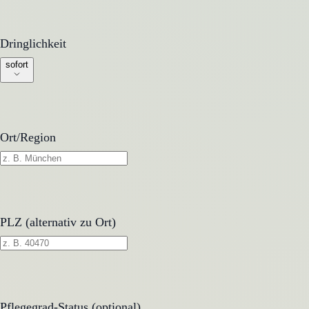
Dringlichkeit
Dringlichkeit
sofort
Ort/Region
PLZ (alternativ zu Ort)
Pflegegrad-Status (optional)
Pflegegrad-Status (optional)