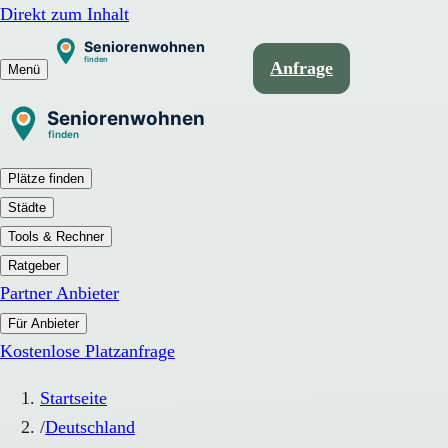
Direkt zum Inhalt
Anfrage
Menü
Plätze finden
Städte
Tools & Rechner
Ratgeber
Partner Anbieter
Für Anbieter
Kostenlose Platzanfrage
Startseite
/
Deutschland