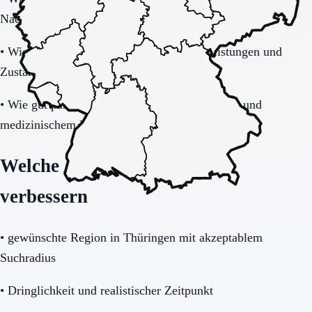
Nachtverlauf?
•
Wie transparent werden Zusatzkosten, Leistungen und
Zuständigkeiten erklärt?
•
Wie gut passt das Haus zu Mobilität, Demenz und
medizinischem Unterstützungsbedarf?
Welche Angaben die Anfrage
verbessern
•
gewünschte Region in Thüringen mit akzeptablem
Suchradius
•
Dringlichkeit und realistischer Zeitpunkt