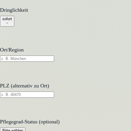
Dringlichkeit
Dringlichkeit
sofort
Ort/Region
PLZ (alternativ zu Ort)
Pflegegrad-Status (optional)
Pflegegrad-Status (optional)
Bitte wählen