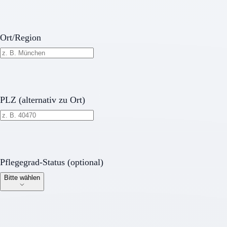
Ort/Region
PLZ (alternativ zu Ort)
Pflegegrad-Status (optional)
Pflegegrad-Status (optional)
Bitte wählen