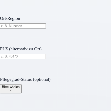
Ort/Region
PLZ (alternativ zu Ort)
Pflegegrad-Status (optional)
Pflegegrad-Status (optional)
Bitte wählen