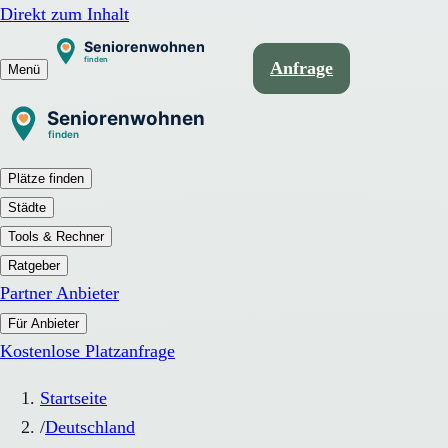
Direkt zum Inhalt
Anfrage
Menü
Plätze finden
Städte
Tools & Rechner
Ratgeber
Partner Anbieter
Für Anbieter
Kostenlose Platzanfrage
Startseite
/
Deutschland