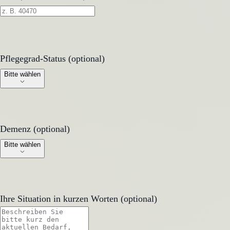
Pflegegrad-Status (optional)
Pflegegrad-Status (optional)
Bitte wählen
Demenz (optional)
Demenz (optional)
Bitte wählen
Ihre Situation in kurzen Worten (optional)