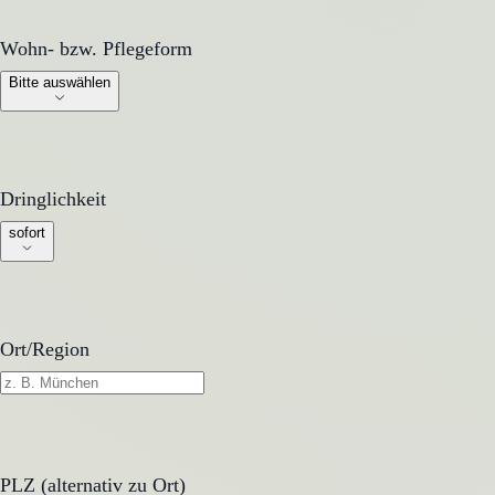
Wohn- bzw. Pflegeform
Wohn- bzw. Pflegeform
Bitte auswählen
Dringlichkeit
Dringlichkeit
sofort
Ort/Region
PLZ (alternativ zu Ort)