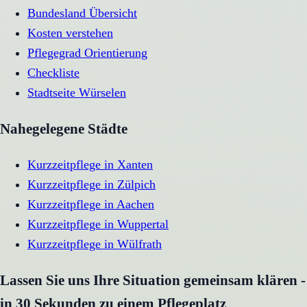
Bundesland Übersicht
Kosten verstehen
Pflegegrad Orientierung
Checkliste
Stadtseite
Würselen
Nahegelegene Städte
Kurzzeitpflege
in
Xanten
Kurzzeitpflege
in
Zülpich
Kurzzeitpflege
in
Aachen
Kurzzeitpflege
in
Wuppertal
Kurzzeitpflege
in
Wülfrath
Lassen Sie uns Ihre Situation gemeinsam klären -
in 30 Sekunden zu einem Pflegeplatz