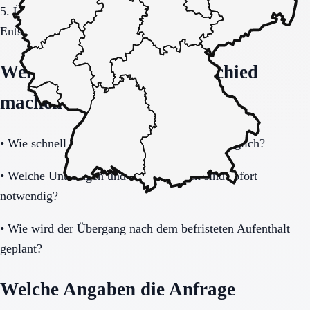
5. Übergang, Kommunikation und Kosten vor der
Entscheidung vollständig klären.
Welche Fragen den Unterschied
machen
•
Wie schnell ist eine Aufnahme realistisch möglich?
•
Welche Unterlagen und Informationen sind sofort
notwendig?
•
Wie wird der Übergang nach dem befristeten Aufenthalt
geplant?
Welche Angaben die Anfrage