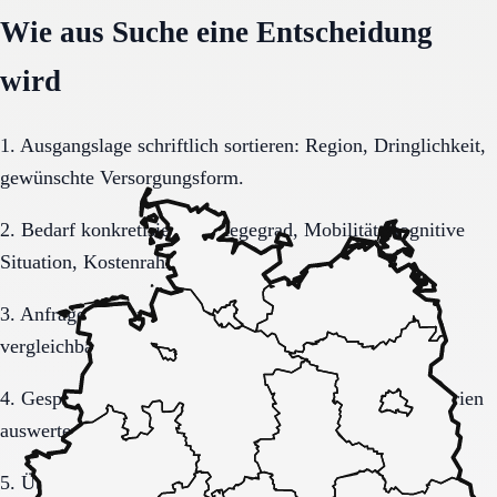
Wie aus Suche eine Entscheidung
wird
1. Ausgangslage schriftlich sortieren: Region, Dringlichkeit,
gewünschte Versorgungsform.
2. Bedarf konkretisieren: Pflegegrad, Mobilität, kognitive
Situation, Kostenrahmen.
3. Anfrage sauber formulieren, damit Rückmeldungen
vergleichbar bleiben.
4. Gespräche und Besichtigungen mit festen Muss-Kriterien
auswerten.
5. Übergang, Kommunikation und Kosten vor der