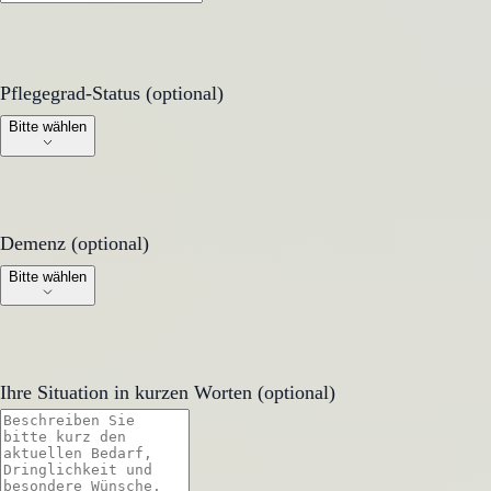
Pflegegrad-Status (optional)
Pflegegrad-Status (optional)
Bitte wählen
Demenz (optional)
Demenz (optional)
Bitte wählen
Ihre Situation in kurzen Worten (optional)