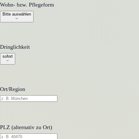
Wohn- bzw. Pflegeform
Wohn- bzw. Pflegeform
Bitte auswählen
Dringlichkeit
Dringlichkeit
sofort
Ort/Region
PLZ (alternativ zu Ort)