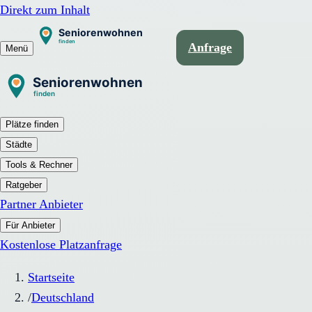
Direkt zum Inhalt
Anfrage
Menü
Plätze finden
Städte
Tools & Rechner
Ratgeber
Partner Anbieter
Für Anbieter
Kostenlose Platzanfrage
Startseite
/
Deutschland