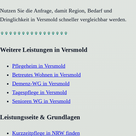
Nutzen Sie die Anfrage, damit Region, Bedarf und
Dringlichkeit in
Versmold
schneller vergleichbar werden.
Weitere Leistungen in
Versmold
Pflegeheim
in
Versmold
Betreutes Wohnen
in
Versmold
Demenz-WG
in
Versmold
Tagespflege
in
Versmold
Senioren WG
in
Versmold
Leistungsseite & Grundlagen
Kurzzeitpflege in NRW finden