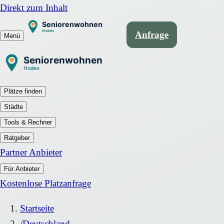
Direkt zum Inhalt
Anfrage
Menü
Plätze finden
Städte
Tools & Rechner
Ratgeber
Partner Anbieter
Für Anbieter
Kostenlose Platzanfrage
Startseite
/
Deutschland