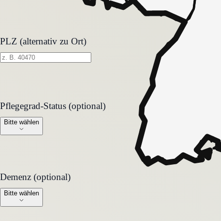
PLZ (alternativ zu Ort)
Pflegegrad-Status (optional)
Pflegegrad-Status (optional)
Bitte wählen
Demenz (optional)
Demenz (optional)
Bitte wählen